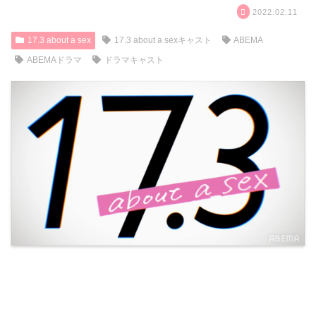
2022.02.11
17.3 about a sex
17.3 about a sexキャスト
ABEMA
ABEMAドラマ
ドラマキャスト