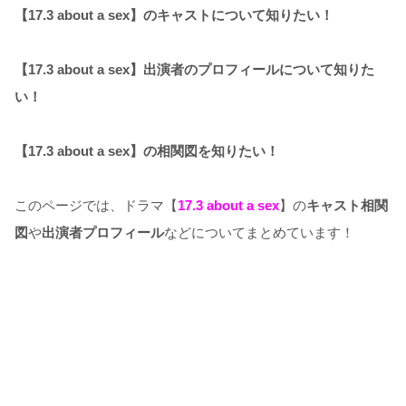
【17.3 about a sex】のキャストについて知りたい！
【17.3 about a sex】出演者のプロフィールについて知りた
い！
【17.3 about a sex】の相関図を知りたい！
このページでは、ドラマ【
17.3 about a sex
】の
キャスト相関
図
や
出演者プロフィール
などについてまとめています！