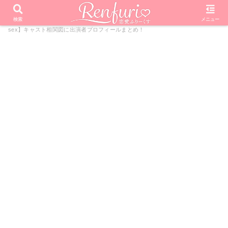
PR
ホーム
ドラマ
17.3 about a sex
【17.3 about a
検索
メニュー
sex】キャスト相関図に出演者プロフィールまとめ！