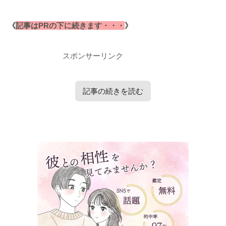
《
記事はPRの下に続きます・・・
》
スポンサーリンク
記事の続きを読む
タップで見たい内容へ移動