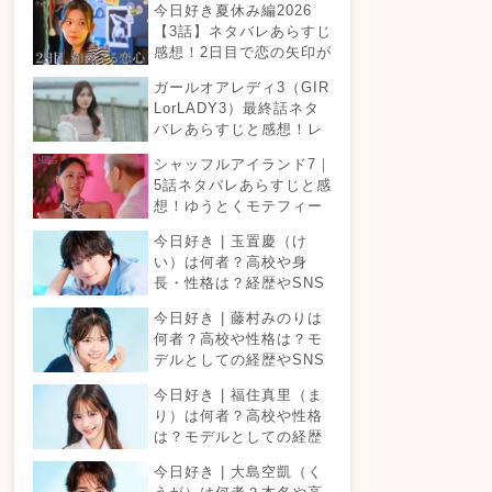
今日好き夏休み編2026
【3話】ネタバレあらすじ
感想！2日目で恋の矢印が
複雑に変化！ゆあの心は
ガールオアレディ3（GIR
どこへ向かう？
LorLADY3）最終話ネタ
バレあらすじと感想！レ
ディとガールどちらが結
シャッフルアイランド7｜
婚を考えた付き合いがで
5話ネタバレあらすじと感
きるのか？カップルは何
想！ゆうとくモテフィー
組誕生する？
バー！三角関係勃発でて
今日好き | 玉置慶（け
ったが暴走！？
い）は何者？高校や身
長・性格は？経歴やSNS
プロフィールまとめ！
今日好き | 藤村みのりは
何者？高校や性格は？モ
デルとしての経歴やSNS
プロフィールまとめ！
今日好き | 福住真里（ま
り）は何者？高校や性格
は？モデルとしての経歴
やSNSプロフィールまと
今日好き | 大島空凱（く
め！