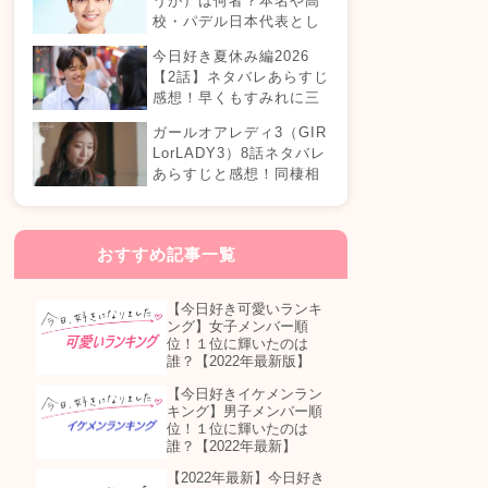
うが）は何者？本名や高
校・パデル日本代表とし
ての経歴やSNSプロフィ
今日好き夏休み編2026
ールまとめ！
【2話】ネタバレあらすじ
感想！早くもすみれに三
角関係？安定したカップ
ガールオアレディ3（GIR
ルは生まれる？
LorLADY3）8話ネタバレ
あらすじと感想！同棲相
手が変わる？オダミユに
気持ちの変化は…？
おすすめ記事一覧
【今日好き可愛いランキ
ング】女子メンバー順
位！１位に輝いたのは
誰？【2022年最新版】
【今日好きイケメンラン
キング】男子メンバー順
位！１位に輝いたのは
誰？【2022年最新】
【2022年最新】今日好き