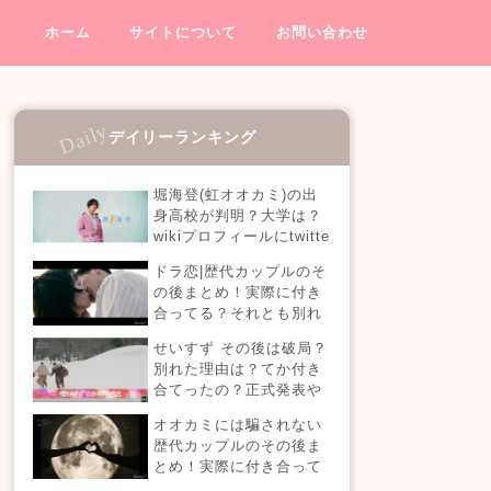
ホーム
サイトについて
お問い合わせ
デイリーランキング
堀海登(虹オオカミ)の出
身高校が判明？大学は？
wikiプロフィールにtwitte
rやインスタも！【虹とオ
ドラ恋|歴代カップルのそ
オカミには騙されない】
の後まとめ！実際に付き
合ってる？それとも別れ
た？今現在の活動は？
せいすず その後は破局？
【恋愛ドラマな恋がした
別れた理由は？てか付き
い】
合てったの？正式発表や
今現在を調査！
オオカミには騙されない
歴代カップルのその後ま
とめ！実際に付き合って
る？それとも別れた？今