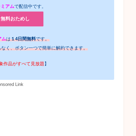
レミアム
で配信中です。
ぐ無料おためし
アム
は
１4日間無料
です。
もなく、ボタン一つで簡単に解約できます。
象作品がすべて見放題
】
nsored Link