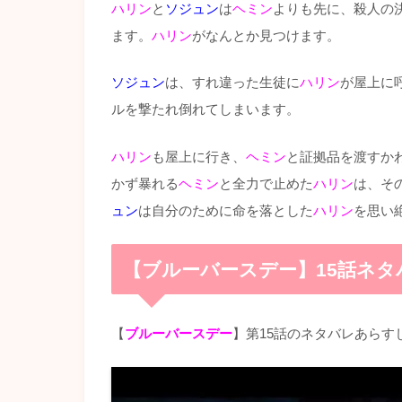
ハリン
と
ソジュン
は
ヘミン
よりも先に、殺人の
ます。
ハリン
がなんとか見つけます。
ソジュン
は、すれ違った生徒に
ハリン
が屋上に
ルを撃たれ倒れてしまいます。
ハリン
も屋上に行き、
ヘミン
と証拠品を渡すか
かず暴れる
ヘミン
と全力で止めた
ハリン
は、そ
ュン
は自分のために命を落とした
ハリン
を思い
【ブルーバースデー】15話ネ
【
ブルーバースデー
】第15話のネタバレあらす