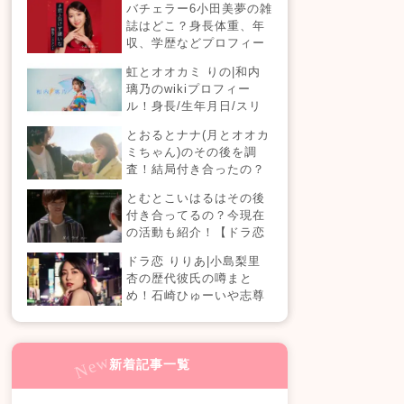
バチェラー6小田美夢の雑
現在の活動は？
誌はどこ？身長体重、年
収、学歴などプロフィー
ルまとめ！
虹とオオカミ りの|和内
璃乃のwikiプロフィー
ル！身長/生年月日/スリ
ーサイズも！
とおるとナナ(月とオオカ
ミちゃん)のその後を調
査！結局付き合ったの？
今現在の活動も！
とむとこいはるはその後
付き合ってるの？今現在
の活動も紹介！【ドラ恋
4】
ドラ恋 りりあ|小島梨里
杏の歴代彼氏の噂まと
め！石崎ひゅーいや志尊
淳に山田裕貴と熱愛？実
は結婚もしている？週刊
誌の真相は？『恋愛ドラ
マな恋がしたい in NEW
新着記事一覧
YORK』