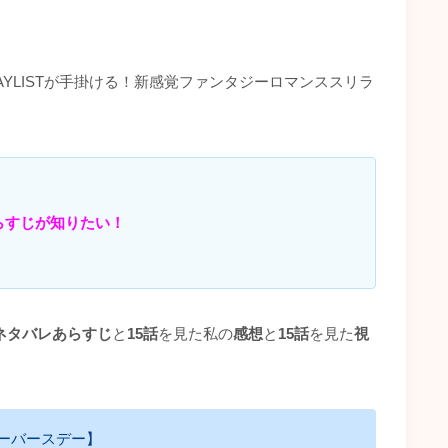
YLISTが手掛ける！新感覚ファンタジーロマンススリラ
！
らすじが知りたい！
ネタバレあらすじ
と
15話
を見た私の
感想
と
15話
を見た
視
ーバースデー】