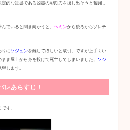
決定的な証拠である凶器の彫刻刀を捜し出そうと奮闘し
呼んでいると聞き向かうと、
ヘミン
から後ろからゾレチ
わりに
ソジュン
を離してほしいと取引。ですが上手くい
のまま屋上から身を投げて死亡してしまいました。
ソジ
絶望します。
タバレあらすじ！
じです。