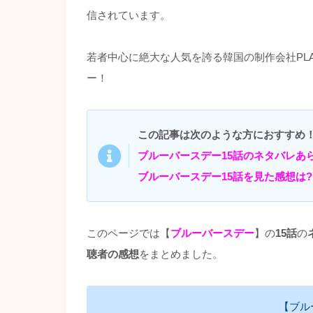
信されています。
若者中心に絶大な人気を誇る韓国の制作会社PLA
ー！
この記事は次のような方におすすめ
ブルーバースデー15話のネタバレあ
ブルーバースデー15話を見た感想は?
このページでは【
ブルーバースデー
】の
15話
の
聴者の感想
をまとめました。
【ブル