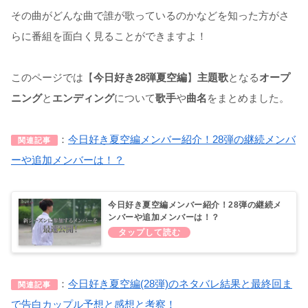
その曲がどんな曲で誰が歌っているのかなどを知った方がさ
らに番組を面白く見ることができますよ！
このページでは【
今日好き28弾夏空編
】
主題歌
となる
オープ
ニング
と
エンディング
について
歌手
や
曲名
をまとめました。
：
今日好き夏空編メンバー紹介！28弾の継続メンバ
関連記事
ーや追加メンバーは！？
今日好き夏空編メンバー紹介！28弾の継続メ
ンバーや追加メンバーは！？
：
今日好き夏空編(28弾)のネタバレ結果と最終回ま
関連記事
で告白カップル予想と感想と考察！