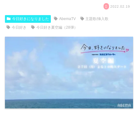
2022.02.19
今日好きになりました
AbemaTV
主題歌/挿入歌
今日好き
今日好き夏空編（28弾）