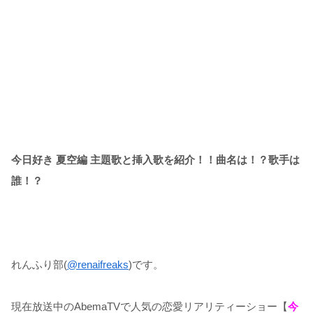
今日好き 夏空編 主題歌と挿入歌を紹介！！曲名は！？歌手は
誰！？
れんふり部(
@renaifreaks
)です。
現在放送中のAbemaTVで人気の恋愛リアリティーショー【
今