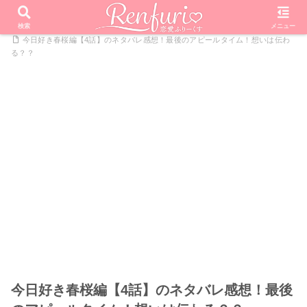
PR
ホーム
恋愛リアリティーショー
今日好きになりました
検索
メニュー
今日好き春桜編【4話】のネタバレ感想！最後のアピールタイム！想いは伝わ
る？？
今日好き春桜編【4話】のネタバレ感想！最後