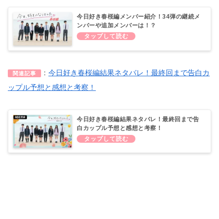
今日好き春桜編メンバー紹介！34弾の継続メ
ンバーや追加メンバーは！？
：
今日好き春桜編結果ネタバレ！最終回まで告白カ
関連記事
ップル予想と感想と考察！
今日好き春桜編結果ネタバレ！最終回まで告
白カップル予想と感想と考察！