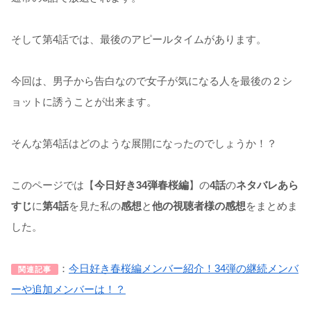
そして第4話では、最後のアピールタイムがあります。
今回は、男子から告白なので女子が気になる人を最後の２シ
ョットに誘うことが出来ます。
そんな第4話はどのような展開になったのでしょうか！？
このページでは【
今日好き34弾春桜編
】の
4話
の
ネタバレあら
すじ
に
第4話
を見た私の
感想
と
他の視聴者様の感想
をまとめま
した。
：
今日好き春桜編メンバー紹介！34弾の継続メンバ
関連記事
ーや追加メンバーは！？