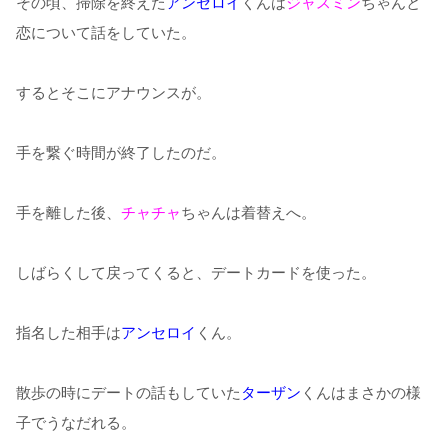
その頃、掃除を終えた
アンセロイ
くんは
ジャスミン
ちゃんと
恋について話をしていた。
するとそこにアナウンスが。
手を繋ぐ時間が終了したのだ。
手を離した後、
チャチャ
ちゃんは着替えへ。
しばらくして戻ってくると、デートカードを使った。
指名した相手は
アンセロイ
くん。
散歩の時にデートの話もしていた
ターザン
くんはまさかの様
子でうなだれる。