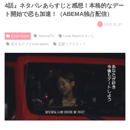
4話』ネタバレあらすじと感想！本格的なデー
ト開始で恋も加速！（ABEMA独占配信）
2023.01.01
Love Alarm
AbemaTV
Love Alarmネタバレ
恋するアプリlove-alarm
恋愛リアリティー