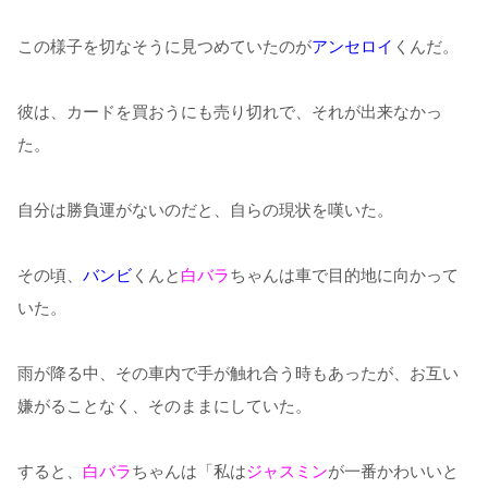
この様子を切なそうに見つめていたのが
アンセロイ
くんだ。
彼は、カードを買おうにも売り切れで、それが出来なかっ
た。
自分は勝負運がないのだと、自らの現状を嘆いた。
その頃、
バンビ
くんと
白バラ
ちゃんは車で目的地に向かって
いた。
雨が降る中、その車内で手が触れ合う時もあったが、お互い
嫌がることなく、そのままにしていた。
すると、
白バラ
ちゃんは「私は
ジャスミン
が一番かわいいと