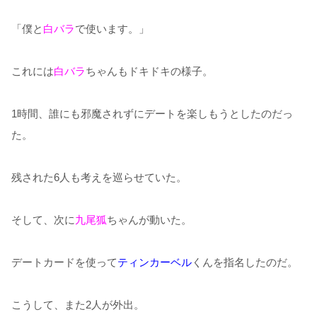
「僕と
白バラ
で使います。」
これには
白バラ
ちゃんもドキドキの様子。
1時間、誰にも邪魔されずにデートを楽しもうとしたのだっ
た。
残された6人も考えを巡らせていた。
そして、次に
九尾狐
ちゃんが動いた。
デートカードを使って
ティンカーベル
くんを指名したのだ。
こうして、また2人が外出。