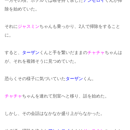
一方その頃、ホテルでは暇を持て余した
アンセロイ
くんが掃
除を始めていた。
それに
ジャスミン
ちゃんも乗っかり、2人で掃除をすること
に。
すると、
ターザン
くんと手を繋いだままの
チャチャ
ちゃんは
が、それを複雑そうに見つめていた。
恐らくその様子に気づいていた
ターザン
くん。
チャチャ
ちゃんを連れて別室へと移り、話を始めた。
しかし、その会話はなかなか盛り上がらなかった。