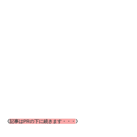
《
記事はPRの下に続きます・・・
》