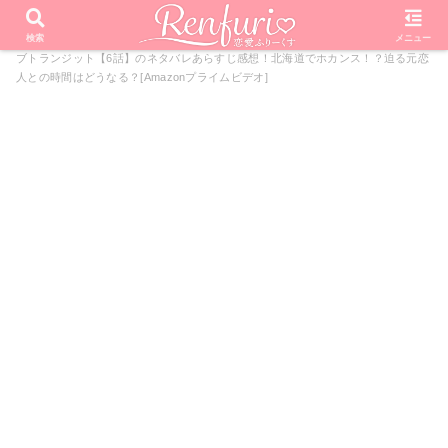
PR
ホーム
恋愛リアリティーショー
ラブトランジット
ラ
検索
メニュー
ブトランジット【6話】のネタバレあらすじ感想！北海道でホカンス！？迫る元恋
人との時間はどうなる？[Amazonプライムビデオ]