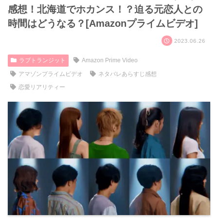
感想！北海道でホカンス！？迫る元恋人との
時間はどうなる？[Amazonプライムビデオ]
2023.06.26
ラブトランジット
Amazon Prime Video
アマゾンプライムビデオ
ネタバレあらすじ感想
恋愛リアリティー