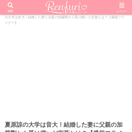
PR
ホーム
芸能・エンタメ
爆報!THEフライデー
夏原諒
検索
メニュー
の大学は音大！結婚した妻に父親の加藤剛から受け継いだ言葉とは？【爆報フラ
イデー】
夏原諒の大学は音大！結婚した妻に父親の加