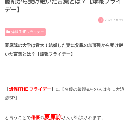
藤剛から受け継いだ言葉とは？【爆報フライ
デー】
2021.10.29
爆報!THEフライデー
夏原諒の大学は音大！結婚した妻に父親の加藤剛から受け継
いだ言葉とは？【爆報フライデー】
【
爆報!THE フライデー
】に【名優の最期&あの人は今…大追
跡SP】
夏原諒
と言うことで
俳優
の
さんが出演されます。