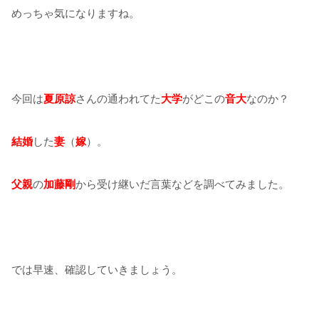
めっちゃ気になりますね。
今回は
夏原諒
さんの通われてた
大学
がどこの
音大
なのか？
結婚
した
妻
（
嫁
）。
父親
の
加藤剛
から受け継いだ言葉などを調べてみました。
では早速、確認していきましょう。