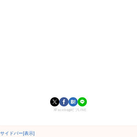
夏原諒wikiプロフィール
X
Facebook
はてブ
LINE
：
Twitter
出典
サイドバー[表示]