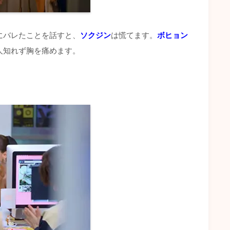
にバレたことを話すと、
ソクジン
は慌てます。
ボヒョン
人知れず胸を痛めます。