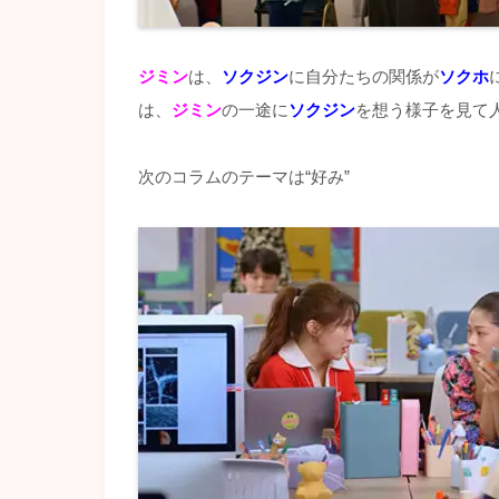
ジミン
は、
ソクジン
に自分たちの関係が
ソクホ
は、
ジミン
の一途に
ソクジン
を想う様子を見て
次のコラムのテーマは“好み”