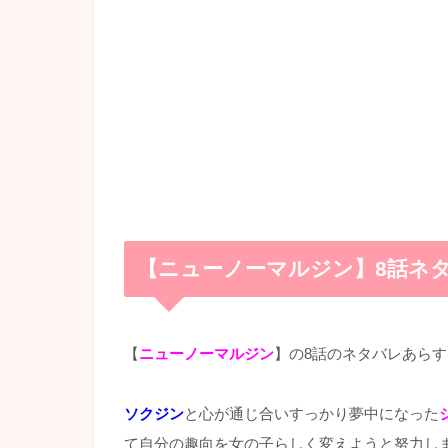
【ニューノーマルジン】8話ネ
【
ニューノーマルジン
】の8話のネタバレあら
ソクジン
と心が通じ合いすっかり夢中になった
て自分の趣向を女の子らしく変えようと努力し