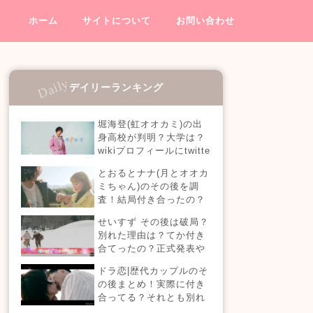
ホーム
サイトについて
お問い合わせ
デイリーランキング
堀海登(虹オオカミ)の出
身高校が判明？大学は？
wikiプロフィールにtwitte
rやインスタも！【虹とオ
とおるとナナ(月とオオカ
オカミには騙されない】
ミちゃん)のその後を調
査！結局付き合ったの？
今現在の活動も！
せいすず その後は破局？
別れた理由は？てか付き
合てったの？正式発表や
今現在を調査！
ドラ恋|歴代カップルのそ
の後まとめ！実際に付き
合ってる？それとも別れ
た？今現在の活動は？