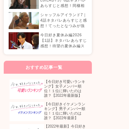
LorLADY3）8話ネタバレ
あらすじと感想！同棲相
手が変わる？オダミユに
シャッフルアイランド7｜
気持ちの変化は…？
4話ネタバレあらすじと感
想！てったとなつみが強
制帰国？まさかの急接近
今日好き夏休み編2026
カップル誕生！？
【1話】ネタバレあらすじ
感想！待望の夏休み編ス
タート！継続メンバーは
誰が参加する？
おすすめ記事一覧
【今日好き可愛いランキ
ング】女子メンバー順
位！１位に輝いたのは
誰？【2022年最新版】
【今日好きイケメンラン
キング】男子メンバー順
位！１位に輝いたのは
誰？【2022年最新】
【2022年最新】今日好き