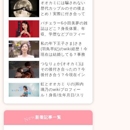
オオカミには騙されない
【恋愛ドラマな恋がした
歴代カップルのその後ま
い】
とめ！実際に付き合って
る？それとも別れた？今
バチェラー6小田美夢の雑
現在の活動は？
誌はどこ？身長体重、年
収、学歴などプロフィー
ルまとめ！
私の年下王子さま|さき
(羽鳥早紀)のwiki経歴！今
現在は結婚してる？事務
所はどこ？(100人の王子
つなりょか(オオカミ)は
編)
その後付き合ったの？今
後付き合う？今現在イン
スタライブでラブラブ？
虹とオオカミ りの|和内
璃乃のwikiプロフィー
ル！身長/生年月日/スリ
ーサイズも！
新着記事一覧