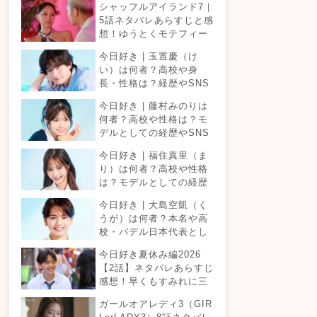
シャッフルアイランド7｜
5話ネタバレあらすじと感
想！ゆうとくモテフィー
バー！三角関係勃発でて
今日好き | 玉置慶（け
ったが暴走！？
い）は何者？高校や身
長・性格は？経歴やSNS
プロフィールまとめ！
今日好き | 藤村みのりは
何者？高校や性格は？モ
デルとしての経歴やSNS
プロフィールまとめ！
今日好き | 福住真里（ま
り）は何者？高校や性格
は？モデルとしての経歴
やSNSプロフィールまと
今日好き | 大島空凱（く
め！
うが）は何者？本名や高
校・パデル日本代表とし
ての経歴やSNSプロフィ
今日好き夏休み編2026
ールまとめ！
【2話】ネタバレあらすじ
感想！早くもすみれに三
角関係？安定したカップ
ガールオアレディ3（GIR
ルは生まれる？