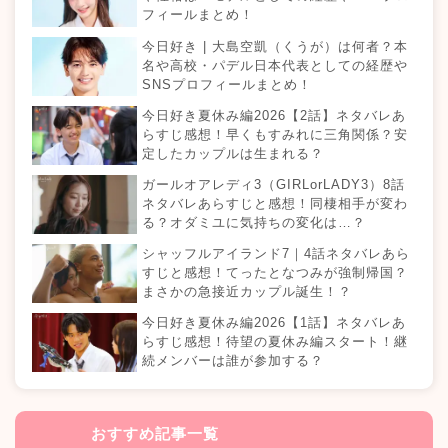
フィールまとめ！
今日好き | 大島空凱（くうが）は何者？本
名や高校・パデル日本代表としての経歴や
SNSプロフィールまとめ！
今日好き夏休み編2026【2話】ネタバレあ
らすじ感想！早くもすみれに三角関係？安
定したカップルは生まれる？
ガールオアレディ3（GIRLorLADY3）8話
ネタバレあらすじと感想！同棲相手が変わ
る？オダミユに気持ちの変化は…？
シャッフルアイランド7｜4話ネタバレあら
すじと感想！てったとなつみが強制帰国？
まさかの急接近カップル誕生！？
今日好き夏休み編2026【1話】ネタバレあ
らすじ感想！待望の夏休み編スタート！継
続メンバーは誰が参加する？
おすすめ記事一覧