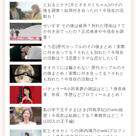
とおるとナナ(月とオオカミちゃん)のその
後を調査！結局付き合ったの？今現在の活
動も！
せいすず その後は破局？別れた理由は？て
か付き合てったの？正式発表や今現在を調
査！
ドラ恋|歴代カップルのその後まとめ！実際
に付き合ってる？それとも別れた？今現在
の活動は？【恋愛ドラマな恋がしたい】
オオカミには騙されない 歴代カップルのそ
の後まとめ！実際に付き合ってる？それと
も別れた？今現在の活動は？
バチェラー6小田美夢の雑誌はどこ？身長体
重、年収、学歴などプロフィールまとめ！
私の年下王子さま|さき(羽鳥早紀)のwiki経
歴！今現在は結婚してる？事務所はどこ？
(100人の王子編)
虹とオオカミ りの|和内璃乃のwikiプロフィ