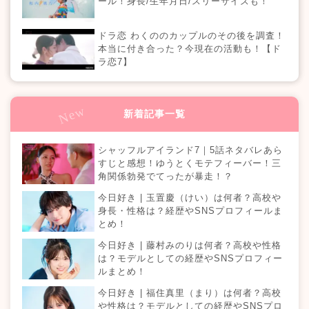
ール！身長/生年月日/スリーサイズも！
ドラ恋 わくののカップルのその後を調査！
本当に付き合った？今現在の活動も！【ド
ラ恋7】
新着記事一覧
シャッフルアイランド7｜5話ネタバレあら
すじと感想！ゆうとくモテフィーバー！三
角関係勃発でてったが暴走！？
今日好き | 玉置慶（けい）は何者？高校や
身長・性格は？経歴やSNSプロフィールま
とめ！
今日好き | 藤村みのりは何者？高校や性格
は？モデルとしての経歴やSNSプロフィー
ルまとめ！
今日好き | 福住真里（まり）は何者？高校
や性格は？モデルとしての経歴やSNSプロ