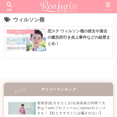
検索
メニュー
ウィルソン嶺
恋ステ ウィルソン嶺の彼女や過去
恋する♥週末ホームステイ
の鑑別所行き炎上事件などの経歴ま
とめ！
デイリーランキング
堀海登(虹オオカミ)の出身高校が判明？大
学は？wikiプロフィールにtwitterやインス
タも！【虹とオオカミには騙されない】