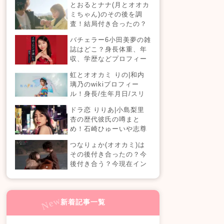
とおるとナナ(月とオオカ
現在の活動は？
ミちゃん)のその後を調
査！結局付き合ったの？
今現在の活動も！
バチェラー6小田美夢の雑
誌はどこ？身長体重、年
収、学歴などプロフィー
ルまとめ！
虹とオオカミ りの|和内
璃乃のwikiプロフィー
ル！身長/生年月日/スリ
ーサイズも！
ドラ恋 りりあ|小島梨里
杏の歴代彼氏の噂まと
め！石崎ひゅーいや志尊
淳に山田裕貴と熱愛？実
つなりょか(オオカミ)は
は結婚もしている？週刊
その後付き合ったの？今
誌の真相は？『恋愛ドラ
後付き合う？今現在イン
マな恋がしたい in NEW
スタライブでラブラブ？
YORK』
新着記事一覧