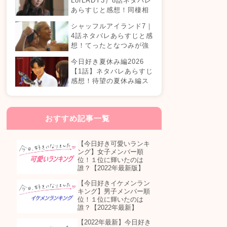
LorLADY3）8話ネタバレ
あらすじと感想！同棲相
手が変わる？オダミユに
シャッフルアイランド7｜
気持ちの変化は…？
4話ネタバレあらすじと感
想！てったとなつみが強
制帰国？まさかの急接近
今日好き夏休み編2026
カップル誕生！？
【1話】ネタバレあらすじ
感想！待望の夏休み編ス
タート！継続メンバーは
誰が参加する？
おすすめ記事一覧
【今日好き可愛いランキ
ング】女子メンバー順
位！１位に輝いたのは
誰？【2022年最新版】
【今日好きイケメンラン
キング】男子メンバー順
位！１位に輝いたのは
誰？【2022年最新】
【2022年最新】今日好き