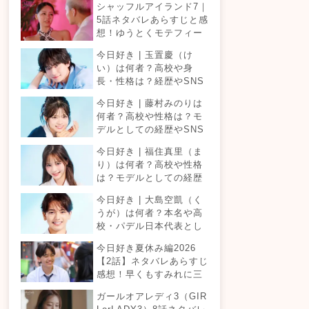
シャッフルアイランド7｜
5話ネタバレあらすじと感
想！ゆうとくモテフィー
バー！三角関係勃発でて
今日好き | 玉置慶（け
ったが暴走！？
い）は何者？高校や身
長・性格は？経歴やSNS
プロフィールまとめ！
今日好き | 藤村みのりは
何者？高校や性格は？モ
デルとしての経歴やSNS
プロフィールまとめ！
今日好き | 福住真里（ま
り）は何者？高校や性格
は？モデルとしての経歴
やSNSプロフィールまと
今日好き | 大島空凱（く
め！
うが）は何者？本名や高
校・パデル日本代表とし
ての経歴やSNSプロフィ
今日好き夏休み編2026
ールまとめ！
【2話】ネタバレあらすじ
感想！早くもすみれに三
角関係？安定したカップ
ガールオアレディ3（GIR
ルは生まれる？