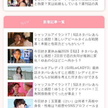
と熱愛？実は結婚もしている？週刊誌の真
相は？『恋愛ドラマな恋がしたい in NEW
YORK』
新着記事一覧
シャッフルアイランド7｜6話ネタバレあら
すじと感想！激しいアピールタイム合戦開
幕！本能と包容力どっちがいい？
今日好き夏休み編2026【3話】ネタバレあ
らすじ感想！2日目で恋の矢印が複雑に変
化！ゆあの心はどこへ向かう？
ガールオアレディ3（GIRLorLADY3）最終
話ネタバレあらすじと感想！レディとガー
ルどちらが結婚を考えた付き合いができる
のか？カップルは何組誕生する？
シャッフルアイランド7｜5話ネタバレあら
すじと感想！ゆうとくモテフィーバー！三
角関係勃発でてったが暴走！？
今日好き | 玉置慶（けい）は何者？高校や
身長・性格は？経歴やSNSプロフィールま