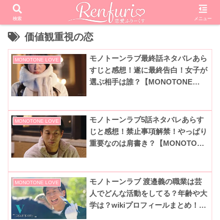
検索
メニュー
価値観重視の恋
モノトーンラブ最終話ネタバレあら
MONOTONE LOVE
すじと感想！遂に最終告白！女子が
選ぶ相手は誰？【MONOTONE
LOVE-価値観重視の恋-】
モノトーンラブ5話ネタバレあらす
MONOTONE LOVE
じと感想！禁止事項解禁！やっぱり
重要なのは肩書き？【MONOTONE
LOVE-価値観重視の恋-】
モノトーンラブ 渡邉義の職業は芸
MONOTONE LOVE
人でどんな活動をしてる？年齢や大
学は？wikiプロフィールまとめ！
【MONOTONE LOVE-価値観重視