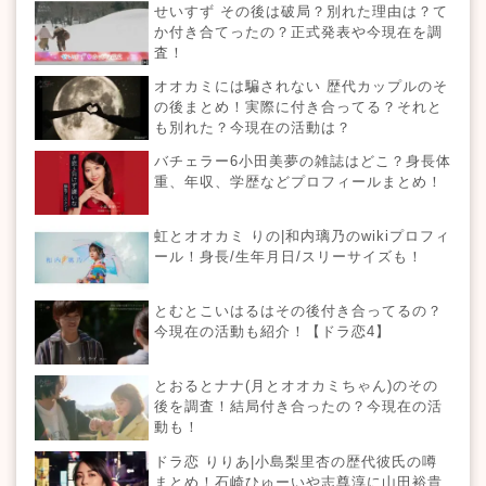
せいすず その後は破局？別れた理由は？て
か付き合てったの？正式発表や今現在を調
査！
オオカミには騙されない 歴代カップルのそ
の後まとめ！実際に付き合ってる？それと
も別れた？今現在の活動は？
バチェラー6小田美夢の雑誌はどこ？身長体
重、年収、学歴などプロフィールまとめ！
虹とオオカミ りの|和内璃乃のwikiプロフィ
ール！身長/生年月日/スリーサイズも！
とむとこいはるはその後付き合ってるの？
今現在の活動も紹介！【ドラ恋4】
とおるとナナ(月とオオカミちゃん)のその
後を調査！結局付き合ったの？今現在の活
動も！
ドラ恋 りりあ|小島梨里杏の歴代彼氏の噂
まとめ！石崎ひゅーいや志尊淳に山田裕貴