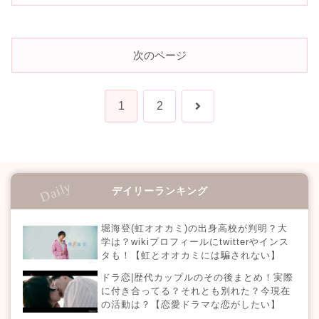
次のページ
次
1
2
へ
デイリーランキング
堀海登(虹オオカミ)の出身高校が判明？大
学は？wikiプロフィールにtwitterやインス
タも！【虹とオオカミには騙されない】
ドラ恋|歴代カップルのその後まとめ！実際
に付き合ってる？それとも別れた？今現在
の活動は？【恋愛ドラマな恋がしたい】