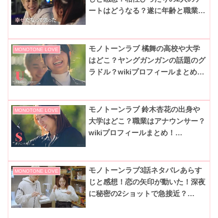
ートはどうなる？遂に年齢と職業発
表！？【MONOTONE LOVE-価値
観重視の恋-】
モノトーンラブ 橘舞の高校や大学
MONOTONE LOVE
はどこ？ヤングガンガンの話題のグ
ラドル？wikiプロフィールまとめ！
【MONOTONE LOVE-価値観重視
の恋-】
モノトーンラブ 鈴木杏花の出身や
MONOTONE LOVE
大学はどこ？職業はアナウンサー？
wikiプロフィールまとめ！
【MONOTONE LOVE-価値観重視
の恋-】
モノトーンラブ3話ネタバレあらす
MONOTONE LOVE
じと感想！恋の矢印が動いた！深夜
に秘密の2ショットで急接近？
【MONOTONE LOVE-価値観重視
の恋-】