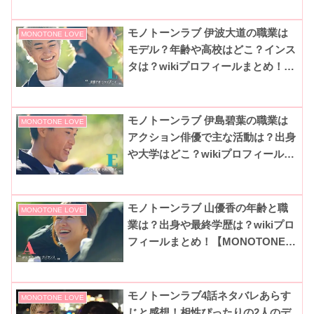
の恋-】
モノトーンラブ 伊波大道の職業は
MONOTONE LOVE
モデル？年齢や高校はどこ？インス
タは？wikiプロフィールまとめ！
【MONOTONE LOVE-価値観重視
の恋-】
モノトーンラブ 伊島碧葉の職業は
MONOTONE LOVE
アクション俳優で主な活動は？出身
や大学はどこ？wikiプロフィールま
とめ！【MONOTONE LOVE-価値
観重視の恋-】
モノトーンラブ 山優香の年齢と職
MONOTONE LOVE
業は？出身や最終学歴は？wikiプロ
フィールまとめ！【MONOTONE
LOVE-価値観重視の恋-】
モノトーンラブ4話ネタバレあらす
MONOTONE LOVE
じと感想！相性ぴったりの2人のデ