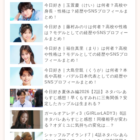
今日好き | 玉置慶（けい）は何者？高校や
身長・性格は？経歴やSNSプロフィールま
とめ！
今日好き | 藤村みのりは何者？高校や性格
は？モデルとしての経歴やSNSプロフィー
ルまとめ！
今日好き | 福住真里（まり）は何者？高校
や性格は？モデルとしての経歴やSNSプロ
フィールまとめ！
今日好き | 大島空凱（くうが）は何者？本
名や高校・パデル日本代表としての経歴や
SNSプロフィールまとめ！
今日好き夏休み編2026【2話】ネタバレあ
らすじ感想！早くもすみれに三角関係？安
定したカップルは生まれる？
ガールオアレディ3（GIRLorLADY3）8話
ネタバレあらすじと感想！同棲相手が変わ
る？オダミユに気持ちの変化は…？
シャッフルアイランド7｜4話ネタバレあら