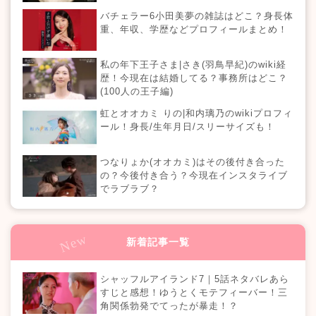
バチェラー6小田美夢の雑誌はどこ？身長体
重、年収、学歴などプロフィールまとめ！
私の年下王子さま|さき(羽鳥早紀)のwiki経
歴！今現在は結婚してる？事務所はどこ？
(100人の王子編)
虹とオオカミ りの|和内璃乃のwikiプロフィ
ール！身長/生年月日/スリーサイズも！
つなりょか(オオカミ)はその後付き合った
の？今後付き合う？今現在インスタライブ
でラブラブ？
新着記事一覧
シャッフルアイランド7｜5話ネタバレあら
すじと感想！ゆうとくモテフィーバー！三
角関係勃発でてったが暴走！？