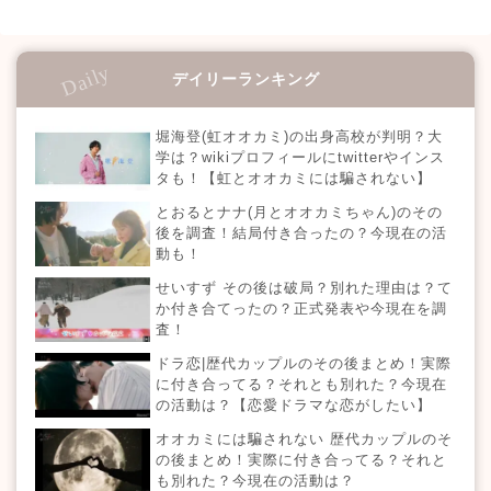
デイリーランキング
堀海登(虹オオカミ)の出身高校が判明？大
学は？wikiプロフィールにtwitterやインス
タも！【虹とオオカミには騙されない】
とおるとナナ(月とオオカミちゃん)のその
後を調査！結局付き合ったの？今現在の活
動も！
せいすず その後は破局？別れた理由は？て
か付き合てったの？正式発表や今現在を調
査！
ドラ恋|歴代カップルのその後まとめ！実際
に付き合ってる？それとも別れた？今現在
の活動は？【恋愛ドラマな恋がしたい】
オオカミには騙されない 歴代カップルのそ
の後まとめ！実際に付き合ってる？それと
も別れた？今現在の活動は？