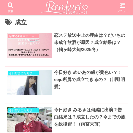
検索
メニュー
成立
恋ステ放送中止の理由は？だいちの
恋する♥週末ホームステイ
未成年飲酒が原因？成立結果は？
（鶴ヶ崎大知/2025冬）
今日好き めいあの歯が黄色い？！
今日好きになりました
seju所属で成立できるの？（川野明
愛）
今日好き みるきは何編に出演？告
今日好きになりました
白結果は？成立したの？今までの旅
を総復習！（雨宮未苺）