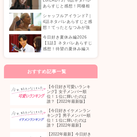
LorLADY3）8話ネタバレ
あらすじと感想！同棲相
手が変わる？オダミユに
シャッフルアイランド7｜
気持ちの変化は…？
4話ネタバレあらすじと感
想！てったとなつみが強
制帰国？まさかの急接近
今日好き夏休み編2026
カップル誕生！？
【1話】ネタバレあらすじ
感想！待望の夏休み編ス
タート！継続メンバーは
誰が参加する？
おすすめ記事一覧
【今日好き可愛いランキ
ング】女子メンバー順
位！１位に輝いたのは
誰？【2022年最新版】
【今日好きイケメンラン
キング】男子メンバー順
位！１位に輝いたのは
誰？【2022年最新】
【2022年最新】今日好き