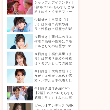
シャッフルアイランド7｜
5話ネタバレあらすじと感
想！ゆうとくモテフィー
バー！三角関係勃発でて
今日好き | 玉置慶（け
ったが暴走！？
い）は何者？高校や身
長・性格は？経歴やSNS
プロフィールまとめ！
今日好き | 藤村みのりは
何者？高校や性格は？モ
デルとしての経歴やSNS
プロフィールまとめ！
今日好き | 福住真里（ま
り）は何者？高校や性格
は？モデルとしての経歴
やSNSプロフィールまと
今日好き | 大島空凱（く
め！
うが）は何者？本名や高
校・パデル日本代表とし
ての経歴やSNSプロフィ
今日好き夏休み編2026
ールまとめ！
【2話】ネタバレあらすじ
感想！早くもすみれに三
角関係？安定したカップ
ガールオアレディ3（GIR
ルは生まれる？