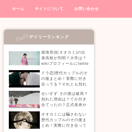
ホーム
サイトについて
お問い合わせ
デイリーランキング
堀海登(虹オオカミ)の出
身高校が判明？大学は？
wikiプロフィールにtwitte
rやインスタも！【虹とオ
ドラ恋|歴代カップルのそ
オカミには騙されない】
の後まとめ！実際に付き
合ってる？それとも別れ
た？今現在の活動は？
せいすず その後は破局？
【恋愛ドラマな恋がした
別れた理由は？てか付き
い】
合てったの？正式発表や
今現在を調査！
オオカミには騙されない
歴代カップルのその後ま
とめ！実際に付き合って
る？それとも別れた？今