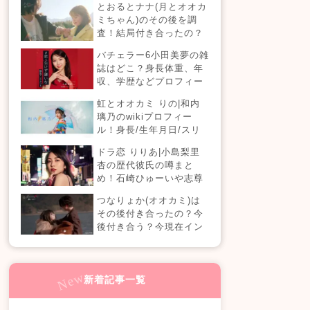
とおるとナナ(月とオオカ
現在の活動は？
ミちゃん)のその後を調
査！結局付き合ったの？
今現在の活動も！
バチェラー6小田美夢の雑
誌はどこ？身長体重、年
収、学歴などプロフィー
ルまとめ！
虹とオオカミ りの|和内
璃乃のwikiプロフィー
ル！身長/生年月日/スリ
ーサイズも！
ドラ恋 りりあ|小島梨里
杏の歴代彼氏の噂まと
め！石崎ひゅーいや志尊
淳に山田裕貴と熱愛？実
つなりょか(オオカミ)は
は結婚もしている？週刊
その後付き合ったの？今
誌の真相は？『恋愛ドラ
後付き合う？今現在イン
マな恋がしたい in NEW
スタライブでラブラブ？
YORK』
新着記事一覧