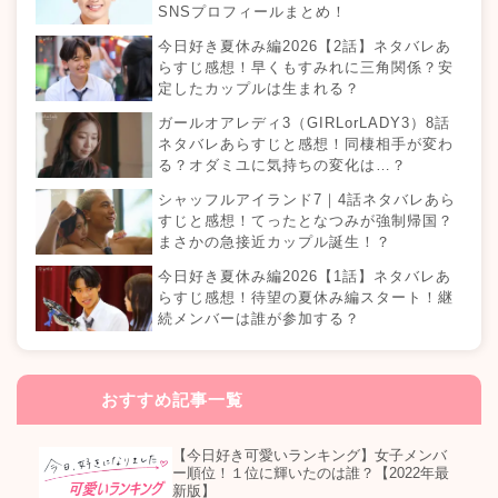
SNSプロフィールまとめ！
今日好き夏休み編2026【2話】ネタバレあ
らすじ感想！早くもすみれに三角関係？安
定したカップルは生まれる？
ガールオアレディ3（GIRLorLADY3）8話
ネタバレあらすじと感想！同棲相手が変わ
る？オダミユに気持ちの変化は…？
シャッフルアイランド7｜4話ネタバレあら
すじと感想！てったとなつみが強制帰国？
まさかの急接近カップル誕生！？
今日好き夏休み編2026【1話】ネタバレあ
らすじ感想！待望の夏休み編スタート！継
続メンバーは誰が参加する？
おすすめ記事一覧
【今日好き可愛いランキング】女子メンバ
ー順位！１位に輝いたのは誰？【2022年最
新版】