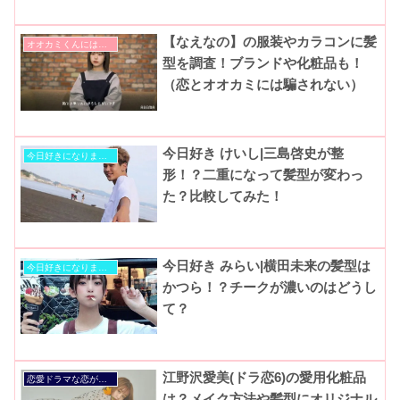
ゃんとオオカミくんには騙されな
い』
【なえなの】の服装やカラコンに髪
オオカミくんには騙されない
型を調査！ブランドや化粧品も！
（恋とオオカミには騙されない）
今日好き けいし|三島啓史が整
今日好きになりました
形！？二重になって髪型が変わっ
た？比較してみた！
今日好き みらい|横田未来の髪型は
今日好きになりました
かつら！？チークが濃いのはどうし
て？
江野沢愛美(ドラ恋6)の愛用化粧品
恋愛ドラマな恋がしたい
は？メイク方法や髪型にオリジナル