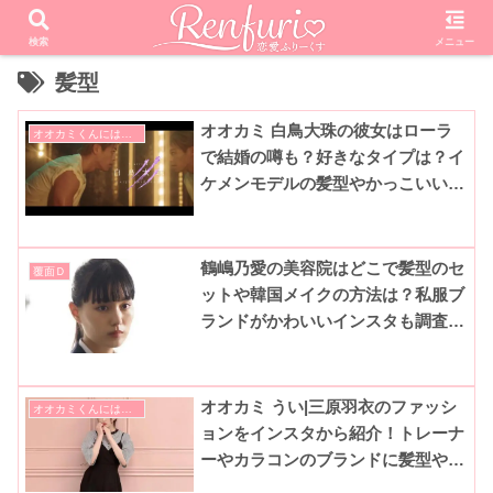
検索
メニュー
髪型
オオカミ 白鳥大珠の彼女はローラ
オオカミくんには騙されない
で結婚の噂も？好きなタイプは？イ
ケメンモデルの髪型やかっこいいイ
ンスタも調査！『オオカミちゃんに
は騙されない(Netflix|ネトフリ)』
鶴嶋乃愛の美容院はどこで髪型のセ
覆面Ｄ
ットや韓国メイクの方法は？私服ブ
ランドがかわいいインスタも調査！
(覆面D)
オオカミ うい|三原羽衣のファッシ
オオカミくんには騙されない
ョンをインスタから紹介！トレーナ
ーやカラコンのブランドに髪型やメ
イクについても調査！『オオカミち