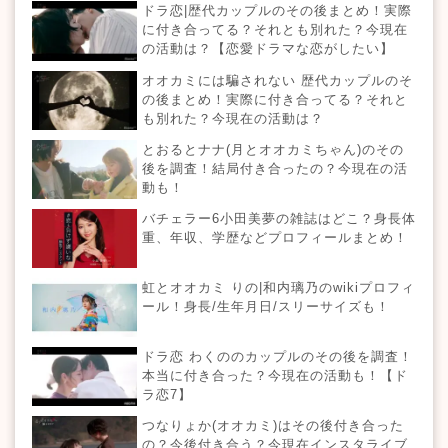
ドラ恋|歴代カップルのその後まとめ！実際
に付き合ってる？それとも別れた？今現在
の活動は？【恋愛ドラマな恋がしたい】
オオカミには騙されない 歴代カップルのそ
の後まとめ！実際に付き合ってる？それと
も別れた？今現在の活動は？
とおるとナナ(月とオオカミちゃん)のその
後を調査！結局付き合ったの？今現在の活
動も！
バチェラー6小田美夢の雑誌はどこ？身長体
重、年収、学歴などプロフィールまとめ！
虹とオオカミ りの|和内璃乃のwikiプロフィ
ール！身長/生年月日/スリーサイズも！
ドラ恋 わくののカップルのその後を調査！
本当に付き合った？今現在の活動も！【ド
ラ恋7】
つなりょか(オオカミ)はその後付き合った
の？今後付き合う？今現在インスタライブ