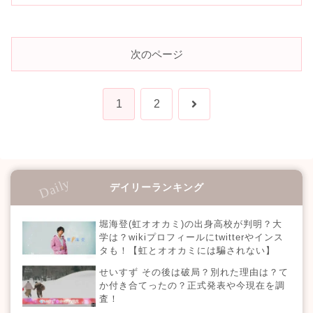
次のページ
次
1
2
へ
デイリーランキング
堀海登(虹オオカミ)の出身高校が判明？大
学は？wikiプロフィールにtwitterやインス
タも！【虹とオオカミには騙されない】
せいすず その後は破局？別れた理由は？て
か付き合てったの？正式発表や今現在を調
査！