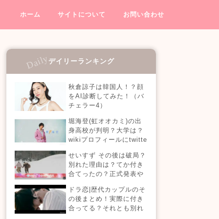
ホーム
サイトについて
お問い合わせ
デイリーランキング
秋倉諒子は韓国人！？顔
をAI診断してみた！（バ
チェラー4）
堀海登(虹オオカミ)の出
身高校が判明？大学は？
wikiプロフィールにtwitte
rやインスタも！【虹とオ
せいすず その後は破局？
オカミには騙されない】
別れた理由は？てか付き
合てったの？正式発表や
今現在を調査！
ドラ恋|歴代カップルのそ
の後まとめ！実際に付き
合ってる？それとも別れ
た？今現在の活動は？