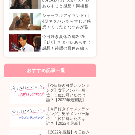
LorLADY3）8話ネタバレ
あらすじと感想！同棲相
手が変わる？オダミユに
シャッフルアイランド7｜
気持ちの変化は…？
4話ネタバレあらすじと感
想！てったとなつみが強
制帰国？まさかの急接近
今日好き夏休み編2026
カップル誕生！？
【1話】ネタバレあらすじ
感想！待望の夏休み編ス
タート！継続メンバーは
誰が参加する？
おすすめ記事一覧
【今日好き可愛いランキ
ング】女子メンバー順
位！１位に輝いたのは
誰？【2022年最新版】
【今日好きイケメンラン
キング】男子メンバー順
位！１位に輝いたのは
誰？【2022年最新】
【2022年最新】今日好き