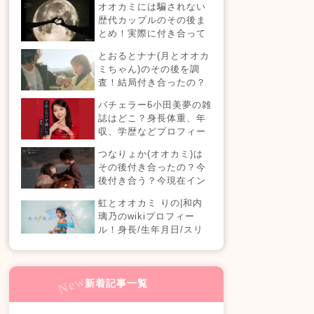
オオカミには騙されない
【恋愛ドラマな恋がした
歴代カップルのその後ま
い】
とめ！実際に付き合って
る？それとも別れた？今
とおるとナナ(月とオオカ
現在の活動は？
ミちゃん)のその後を調
査！結局付き合ったの？
今現在の活動も！
バチェラー6小田美夢の雑
誌はどこ？身長体重、年
収、学歴などプロフィー
ルまとめ！
つなりょか(オオカミ)は
その後付き合ったの？今
後付き合う？今現在イン
スタライブでラブラブ？
虹とオオカミ りの|和内
璃乃のwikiプロフィー
ル！身長/生年月日/スリ
ーサイズも！
新着記事一覧