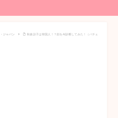
・ジャパン
秋倉諒子は韓国人！？顔をAI診断してみた！（バチェ