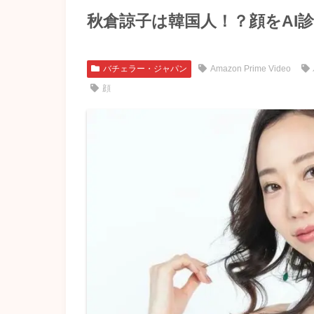
秋倉諒子は韓国人！？顔をAI
バチェラー・ジャパン
Amazon Prime Video
顔