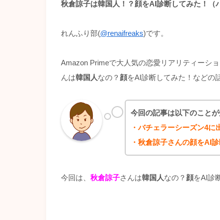
秋倉諒子は韓国人！？顔をAI診断してみた！（
れんふり部(
@renaifreaks
)です。
Amazon Primeで大人気の恋愛リアリティーシ
んは
韓国人
なの？
顔
をAI診断してみた！などの
今回の記事は以下のことが
・バチェラーシーズン4に
・秋倉諒子さんの顔をAI
今回は、
秋倉諒子
さんは
韓国人
なの？
顔
をAI