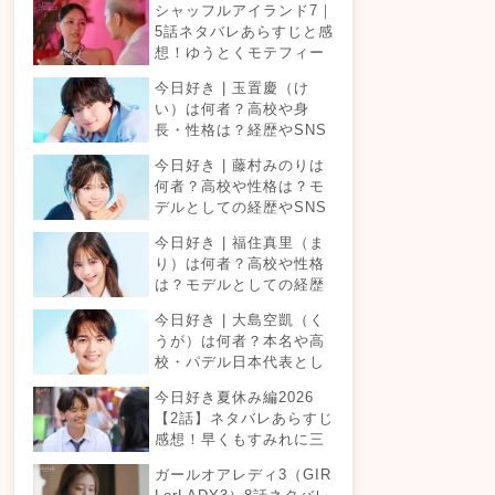
シャッフルアイランド7｜
5話ネタバレあらすじと感
想！ゆうとくモテフィー
バー！三角関係勃発でて
今日好き | 玉置慶（け
ったが暴走！？
い）は何者？高校や身
長・性格は？経歴やSNS
プロフィールまとめ！
今日好き | 藤村みのりは
何者？高校や性格は？モ
デルとしての経歴やSNS
プロフィールまとめ！
今日好き | 福住真里（ま
り）は何者？高校や性格
は？モデルとしての経歴
やSNSプロフィールまと
今日好き | 大島空凱（く
め！
うが）は何者？本名や高
校・パデル日本代表とし
ての経歴やSNSプロフィ
今日好き夏休み編2026
ールまとめ！
【2話】ネタバレあらすじ
感想！早くもすみれに三
角関係？安定したカップ
ガールオアレディ3（GIR
ルは生まれる？