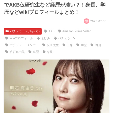
でAKB仮研究生など経歴が凄い？！身長、学
歴などwikiプロフィールまとめ！
2023.07.30
バチェラー・ジャパン
AKB
Amazon Prime Video
wikiプロフィール
まゆみ
バチェラー5
バチェラー5メンバー
仮研究生
出身
学歴
岡山
明石真由美
経歴
身長