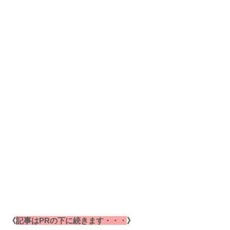
《
記事はPRの下に続きます・・・
》