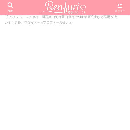
PR
ホーム
恋愛リアリティーショー
バチェラー・ジャパン
検索
メニュー
バチェラー5 まゆみ｜明石真由美は岡山出身でAKB仮研究生など経歴が凄
い？！身長、学歴などwikiプロフィールまとめ！