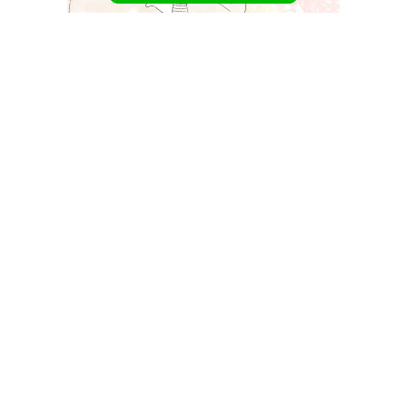
明石真由美がバチェラー5に出演
明石真由美
さんが
バチェラージャパン・シーズン5
に出演しま
す。