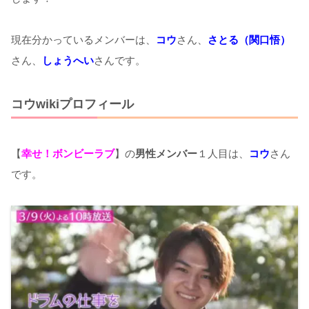
現在分かっているメンバーは、
コウ
さん、
さとる（関口悟）
さん、
しょうへい
さんです。
コウwikiプロフィール
【
幸せ！ボンビーラブ
】の
男性メンバー
１人目は、
コウ
さん
です。