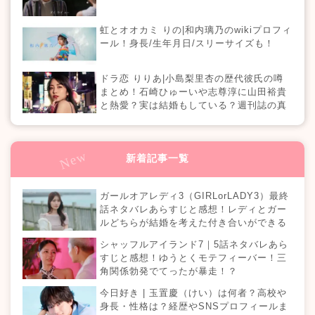
虹とオオカミ りの|和内璃乃のwikiプロフィ
ール！身長/生年月日/スリーサイズも！
ドラ恋 りりあ|小島梨里杏の歴代彼氏の噂
まとめ！石崎ひゅーいや志尊淳に山田裕貴
と熱愛？実は結婚もしている？週刊誌の真
相は？『恋愛ドラマな恋がしたい in NEW
YORK』
新着記事一覧
ガールオアレディ3（GIRLorLADY3）最終
話ネタバレあらすじと感想！レディとガー
ルどちらが結婚を考えた付き合いができる
のか？カップルは何組誕生する？
シャッフルアイランド7｜5話ネタバレあら
すじと感想！ゆうとくモテフィーバー！三
角関係勃発でてったが暴走！？
今日好き | 玉置慶（けい）は何者？高校や
身長・性格は？経歴やSNSプロフィールま