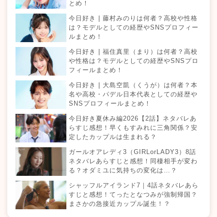
とめ！
今日好き | 藤村みのりは何者？高校や性格
は？モデルとしての経歴やSNSプロフィー
ルまとめ！
今日好き | 福住真里（まり）は何者？高校
や性格は？モデルとしての経歴やSNSプロ
フィールまとめ！
今日好き | 大島空凱（くうが）は何者？本
名や高校・パデル日本代表としての経歴や
SNSプロフィールまとめ！
今日好き夏休み編2026【2話】ネタバレあ
らすじ感想！早くもすみれに三角関係？安
定したカップルは生まれる？
ガールオアレディ3（GIRLorLADY3）8話
ネタバレあらすじと感想！同棲相手が変わ
る？オダミユに気持ちの変化は…？
シャッフルアイランド7｜4話ネタバレあら
すじと感想！てったとなつみが強制帰国？
まさかの急接近カップル誕生！？