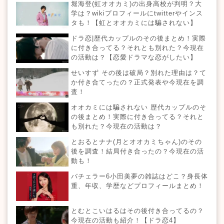
堀海登(虹オオカミ)の出身高校が判明？大
学は？wikiプロフィールにtwitterやインス
タも！【虹とオオカミには騙されない】
ドラ恋|歴代カップルのその後まとめ！実際
に付き合ってる？それとも別れた？今現在
の活動は？【恋愛ドラマな恋がしたい】
せいすず その後は破局？別れた理由は？て
か付き合てったの？正式発表や今現在を調
査！
オオカミには騙されない 歴代カップルのそ
の後まとめ！実際に付き合ってる？それと
も別れた？今現在の活動は？
とおるとナナ(月とオオカミちゃん)のその
後を調査！結局付き合ったの？今現在の活
動も！
バチェラー6小田美夢の雑誌はどこ？身長体
重、年収、学歴などプロフィールまとめ！
とむとこいはるはその後付き合ってるの？
今現在の活動も紹介！【ドラ恋4】