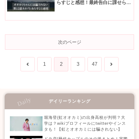
らすじと感想！最終告白に課せられ
たまさかの条件とは？(Netflix版シ
ーズン14)
次のページ
前
次
1
2
3
47
へ
へ
デイリーランキング
堀海登(虹オオカミ)の出身高校が判明？大
学は？wikiプロフィールにtwitterやインス
タも！【虹とオオカミには騙されない】
ドラ恋|歴代カップルのその後まとめ！実際