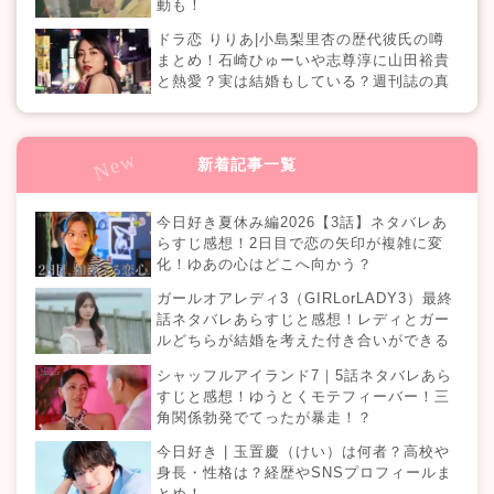
動も！
ドラ恋 りりあ|小島梨里杏の歴代彼氏の噂
まとめ！石崎ひゅーいや志尊淳に山田裕貴
と熱愛？実は結婚もしている？週刊誌の真
相は？『恋愛ドラマな恋がしたい in NEW
YORK』
新着記事一覧
今日好き夏休み編2026【3話】ネタバレあ
らすじ感想！2日目で恋の矢印が複雑に変
化！ゆあの心はどこへ向かう？
ガールオアレディ3（GIRLorLADY3）最終
話ネタバレあらすじと感想！レディとガー
ルどちらが結婚を考えた付き合いができる
のか？カップルは何組誕生する？
シャッフルアイランド7｜5話ネタバレあら
すじと感想！ゆうとくモテフィーバー！三
角関係勃発でてったが暴走！？
今日好き | 玉置慶（けい）は何者？高校や
身長・性格は？経歴やSNSプロフィールま
とめ！