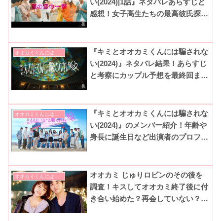
い(2024)|1話』ネタバレあらすじと
感想！女子高生たちの最高彼氏探し
がスタート！(ABEMAシーズン15)
『キミとオオカミくんには騙されな
オオカミくんには騙されない
い(2024)』ネタバレ結果！あらすじ
と考察にカップル予想を最終回まで
まとめ！(ABEMAシーズン15)
『キミとオオカミくんには騙されな
オオカミくんには騙されない
い(2024)』のメンバー紹介！年齢や
身長に誕生日など出演者のプロフィ
ールとインスタとTikTokまとめ！
(ABEMAシーズン15)
オオカミ じゅりロビンのその後を
オオカミくんには騙されない
調査！キスしてオオカミ終了後に付
き合い始めた？再会していない？今
現在の活動も調査！【古屋呂敏・