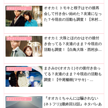
JU!iE】
オオカミ トモキと桜子はその後再
オオカミくんには騙されない
会して付き合い始めた？友達になっ
た？今現在の活動も調査！【米村知
希・大久保桜子】
オオカミ 大珠とほのかはその後付
オオカミくんには騙されない
き合ってる？友達のまま？今現在の
活動も調査！【白鳥大珠・西村歩乃
果】
まさみか(オオカミ)その後付き合っ
オオカミくんには騙されない
てる？友達のまま？今現在の活動も
調査！【中尾暢樹(マサキ)・
Mikako(FAKY)】
『オオカミちゃんには騙されない
オオカミくんには騙されない
(ネトフリ)|最終回12話』ネタバレあ