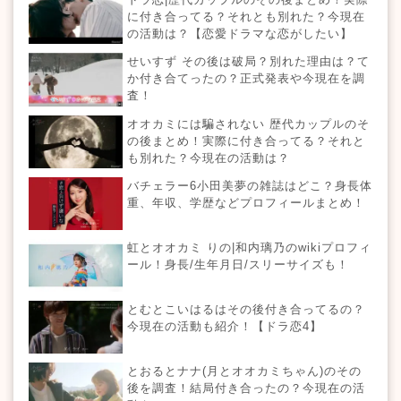
に付き合ってる？それとも別れた？今現在
の活動は？【恋愛ドラマな恋がしたい】
せいすず その後は破局？別れた理由は？て
か付き合てったの？正式発表や今現在を調
査！
オオカミには騙されない 歴代カップルのそ
の後まとめ！実際に付き合ってる？それと
も別れた？今現在の活動は？
バチェラー6小田美夢の雑誌はどこ？身長体
重、年収、学歴などプロフィールまとめ！
虹とオオカミ りの|和内璃乃のwikiプロフィ
ール！身長/生年月日/スリーサイズも！
とむとこいはるはその後付き合ってるの？
今現在の活動も紹介！【ドラ恋4】
とおるとナナ(月とオオカミちゃん)のその
後を調査！結局付き合ったの？今現在の活