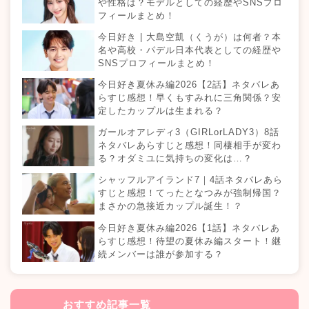
や性格は？モデルとしての経歴やSNSプロ
フィールまとめ！
今日好き | 大島空凱（くうが）は何者？本
名や高校・パデル日本代表としての経歴や
SNSプロフィールまとめ！
今日好き夏休み編2026【2話】ネタバレあ
らすじ感想！早くもすみれに三角関係？安
定したカップルは生まれる？
ガールオアレディ3（GIRLorLADY3）8話
ネタバレあらすじと感想！同棲相手が変わ
る？オダミユに気持ちの変化は…？
シャッフルアイランド7｜4話ネタバレあら
すじと感想！てったとなつみが強制帰国？
まさかの急接近カップル誕生！？
今日好き夏休み編2026【1話】ネタバレあ
らすじ感想！待望の夏休み編スタート！継
続メンバーは誰が参加する？
おすすめ記事一覧