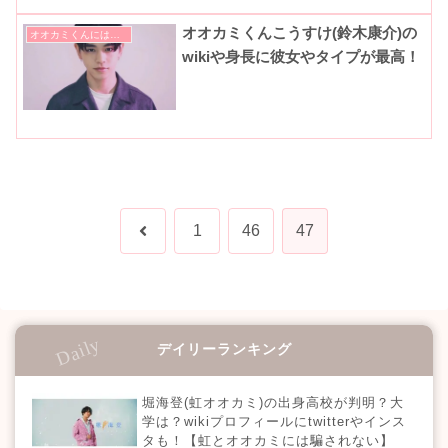
オオカミくんこうすけ(鈴木康介)の
オオカミくんには騙されない
wikiや身長に彼女やタイプが最高！
前
1
46
47
へ
デイリーランキング
堀海登(虹オオカミ)の出身高校が判明？大
学は？wikiプロフィールにtwitterやインス
タも！【虹とオオカミには騙されない】