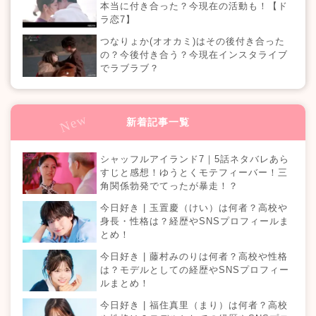
本当に付き合った？今現在の活動も！【ド
ラ恋7】
つなりょか(オオカミ)はその後付き合った
の？今後付き合う？今現在インスタライブ
でラブラブ？
新着記事一覧
シャッフルアイランド7｜5話ネタバレあら
すじと感想！ゆうとくモテフィーバー！三
角関係勃発でてったが暴走！？
今日好き | 玉置慶（けい）は何者？高校や
身長・性格は？経歴やSNSプロフィールま
とめ！
今日好き | 藤村みのりは何者？高校や性格
は？モデルとしての経歴やSNSプロフィー
ルまとめ！
今日好き | 福住真里（まり）は何者？高校