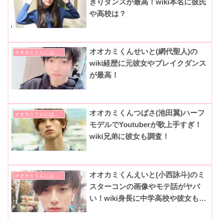
きりダンスが最高！wiki本名に彼氏
や高校は？
オオカミくんせいと(網代聖人)の
オオカミくんには騙されない
wiki経歴に元彼女やブレイクダンス
が最高！
オオカミくんつばさ(池田翼)ハーフ
オオカミくんには騙されない
モデルでYoutuberが歌上手すぎ！
wiki兄弟に彼女も調査！
オオカミくんえいと(小西詠斗)のミ
オオカミくんには騙されない
スターコンの画像やモテ話がヤバ
い！wiki身長に中学高校や彼女も調
査！