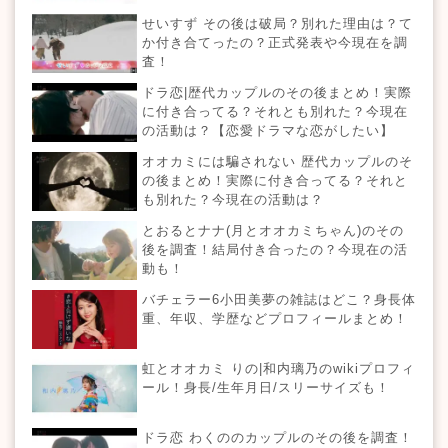
せいすず その後は破局？別れた理由は？て
か付き合てったの？正式発表や今現在を調
査！
ドラ恋|歴代カップルのその後まとめ！実際
に付き合ってる？それとも別れた？今現在
の活動は？【恋愛ドラマな恋がしたい】
オオカミには騙されない 歴代カップルのそ
の後まとめ！実際に付き合ってる？それと
も別れた？今現在の活動は？
とおるとナナ(月とオオカミちゃん)のその
後を調査！結局付き合ったの？今現在の活
動も！
バチェラー6小田美夢の雑誌はどこ？身長体
重、年収、学歴などプロフィールまとめ！
虹とオオカミ りの|和内璃乃のwikiプロフィ
ール！身長/生年月日/スリーサイズも！
ドラ恋 わくののカップルのその後を調査！