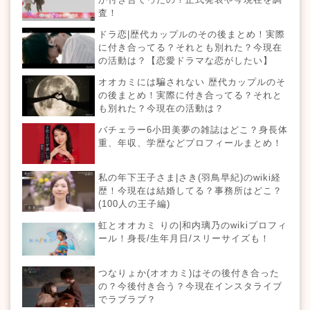
査！
ドラ恋|歴代カップルのその後まとめ！実際
に付き合ってる？それとも別れた？今現在
の活動は？【恋愛ドラマな恋がしたい】
オオカミには騙されない 歴代カップルのそ
の後まとめ！実際に付き合ってる？それと
も別れた？今現在の活動は？
バチェラー6小田美夢の雑誌はどこ？身長体
重、年収、学歴などプロフィールまとめ！
私の年下王子さま|さき(羽鳥早紀)のwiki経
歴！今現在は結婚してる？事務所はどこ？
(100人の王子編)
虹とオオカミ りの|和内璃乃のwikiプロフィ
ール！身長/生年月日/スリーサイズも！
つなりょか(オオカミ)はその後付き合った
の？今後付き合う？今現在インスタライブ
でラブラブ？