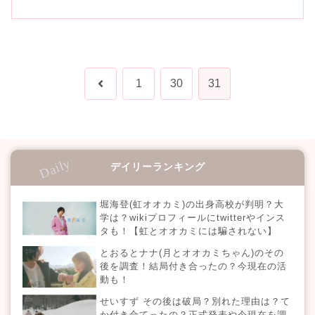
前
1
30
31
へ
デイリーランキング
堀海登(虹オオカミ)の出身高校が判明？大
学は？wikiプロフィールにtwitterやインス
タも！【虹とオオカミには騙されない】
とおるとナナ(月とオオカミちゃん)のその
後を調査！結局付き合ったの？今現在の活
動も！
せいすず その後は破局？別れた理由は？て
か付き合てったの？正式発表や今現在を調