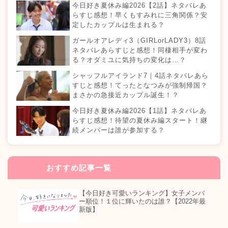
今日好き夏休み編2026【2話】ネタバレあ
らすじ感想！早くもすみれに三角関係？安
定したカップルは生まれる？
ガールオアレディ3（GIRLorLADY3）8話
ネタバレあらすじと感想！同棲相手が変わ
る？オダミユに気持ちの変化は…？
シャッフルアイランド7｜4話ネタバレあら
すじと感想！てったとなつみが強制帰国？
まさかの急接近カップル誕生！？
今日好き夏休み編2026【1話】ネタバレあ
らすじ感想！待望の夏休み編スタート！継
続メンバーは誰が参加する？
おすすめ記事一覧
【今日好き可愛いランキング】女子メンバ
ー順位！１位に輝いたのは誰？【2022年最
新版】