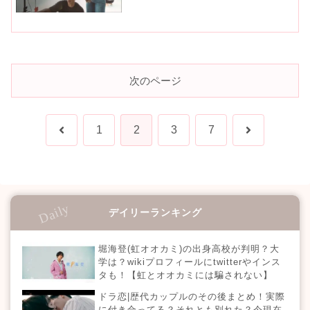
スタも調査！
次のページ
前
次
1
2
3
7
へ
へ
デイリーランキング
堀海登(虹オオカミ)の出身高校が判明？大
学は？wikiプロフィールにtwitterやインス
タも！【虹とオオカミには騙されない】
ドラ恋|歴代カップルのその後まとめ！実際
に付き合ってる？それとも別れた？今現在