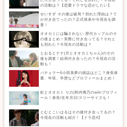
の活動は？【恋愛ドラマな恋がしたい】
せいすず その後は破局？別れた理由は？て
か付き合てったの？正式発表や今現在を調
査！
オオカミには騙されない 歴代カップルのそ
の後まとめ！実際に付き合ってる？それと
も別れた？今現在の活動は？
とおるとナナ(月とオオカミちゃん)のその
後を調査！結局付き合ったの？今現在の活
動も！
バチェラー6小田美夢の雑誌はどこ？身長体
重、年収、学歴などプロフィールまとめ！
虹とオオカミ りの|和内璃乃のwikiプロフィ
ール！身長/生年月日/スリーサイズも！
とむとこいはるはその後付き合ってるの？
今現在の活動も紹介！【ドラ恋4】