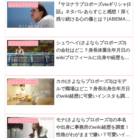
『サヨナラプロポーズviaギリシャ|3
さよならプロポーズ
話』ネタバレあらすじと感想！深く
残り続ける心の傷とは？(ABEMA|
さよプロシーズン3)
シュウヘイ(さよならプロポーズ3)
さよならプロポーズ
の会社はどこ？身長体重生年月日の
wikiプロフィールに出身や経歴も調
査！
カホ(さよならプロポーズ3)はモデ
さよならプロポーズ
ルで職場はどこ？身長出身生年月日
のwiki経歴に可愛いインスタも調
査！
モナ(さよならプロポーズ3)の本名
さよならプロポーズ
や出身に事務所のwiki経歴を調査！
性格がわがままで嫌い？可愛いイン