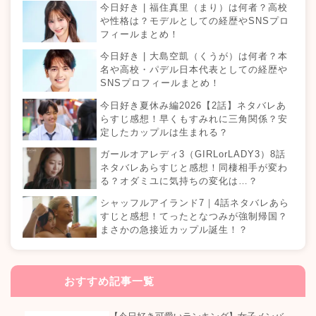
今日好き | 福住真里（まり）は何者？高校
や性格は？モデルとしての経歴やSNSプロ
フィールまとめ！
今日好き | 大島空凱（くうが）は何者？本
名や高校・パデル日本代表としての経歴や
SNSプロフィールまとめ！
今日好き夏休み編2026【2話】ネタバレあ
らすじ感想！早くもすみれに三角関係？安
定したカップルは生まれる？
ガールオアレディ3（GIRLorLADY3）8話
ネタバレあらすじと感想！同棲相手が変わ
る？オダミユに気持ちの変化は…？
シャッフルアイランド7｜4話ネタバレあら
すじと感想！てったとなつみが強制帰国？
まさかの急接近カップル誕生！？
おすすめ記事一覧