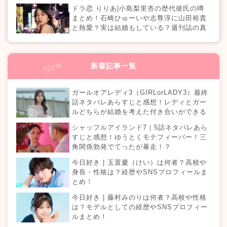
ドラ恋 りりあ|小島梨里杏の歴代彼氏の噂
まとめ！石崎ひゅーいや志尊淳に山田裕貴
と熱愛？実は結婚もしている？週刊誌の真
相は？『恋愛ドラマな恋がしたい in NEW
YORK』
新着記事一覧
ガールオアレディ3（GIRLorLADY3）最終
話ネタバレあらすじと感想！レディとガー
ルどちらが結婚を考えた付き合いができる
のか？カップルは何組誕生する？
シャッフルアイランド7｜5話ネタバレあら
すじと感想！ゆうとくモテフィーバー！三
角関係勃発でてったが暴走！？
今日好き | 玉置慶（けい）は何者？高校や
身長・性格は？経歴やSNSプロフィールま
とめ！
今日好き | 藤村みのりは何者？高校や性格
は？モデルとしての経歴やSNSプロフィー
ルまとめ！