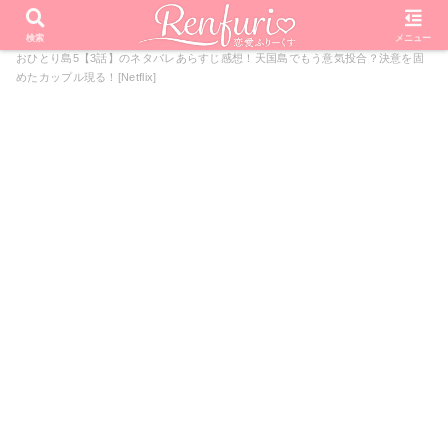
PR
ホーム
恋愛リアリティーショー
脱出おひとり島
脱出
検索
メニュー
おひとり島5【3話】のネタバレあらすじ感想！天国島でもう意気投合？決意を固
めたカップル現る！[Netflix]