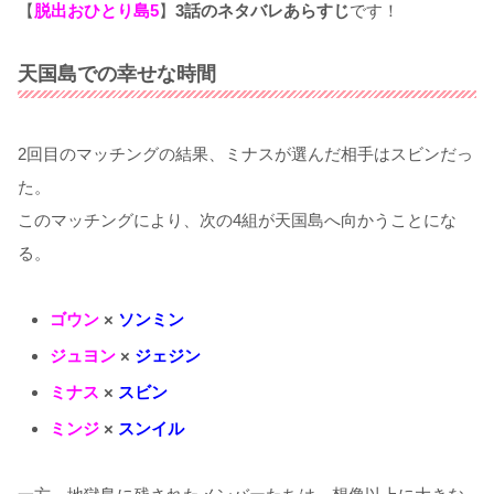
【
脱出おひとり島5
】
3話のネタバレあらすじ
です！
天国島での幸せな時間
2回目のマッチングの結果、ミナスが選んだ相手はスビンだっ
た。
このマッチングにより、次の4組が天国島へ向かうことにな
る。
ゴウン
×
ソンミン
ジュヨン
×
ジェジン
ミナス
×
スビン
ミンジ
×
スンイル