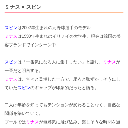
ミナス × スビン
スビン
は2002年生まれの元野球選手のモデル
ミナス
は1999年生まれのイリノイの大学生、現在は韓国の美
容ブランドでインターン中
スビン
は「一番気になる人に集中したい」と話し、
ミナス
が
一番だと明言する。
ミナス
は、堂々と登場した一方で、座ると恥ずかしそうにし
ていた
スビン
のギャップが印象的だったと語る。
二人は年齢を知ってもテンションが変わることなく、自然な
関係を築いていく。
プールでは
ミナス
が無邪気に飛び込み、楽しそうな時間を過