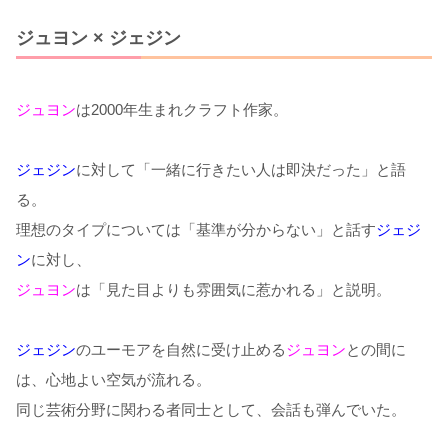
ジュヨン × ジェジン
ジュヨン
は2000年生まれクラフト作家。
ジェジン
に対して「一緒に行きたい人は即決だった」と語
る。
理想のタイプについては「基準が分からない」と話す
ジェジ
ン
に対し、
ジュヨン
は「見た目よりも雰囲気に惹かれる」と説明。
ジェジン
のユーモアを自然に受け止める
ジュヨン
との間に
は、心地よい空気が流れる。
同じ芸術分野に関わる者同士として、会話も弾んでいた。