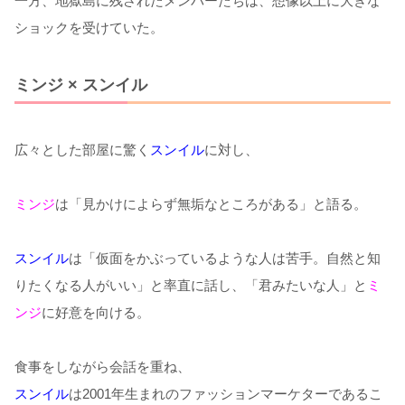
一方、地獄島に残されたメンバーたちは、想像以上に大きな
ショックを受けていた。
ミンジ × スンイル
広々とした部屋に驚く
スンイル
に対し、
ミンジ
は「見かけによらず無垢なところがある」と語る。
スンイル
は「仮面をかぶっているような人は苦手。自然と知
りたくなる人がいい」と率直に話し、「君みたいな人」と
ミ
ンジ
に好意を向ける。
食事をしながら会話を重ね、
スンイル
は2001年生まれのファッションマーケターであるこ