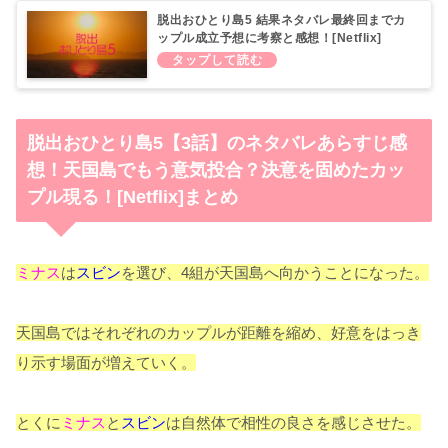
脱出おひとり島5 結果ネタバレ最終回までカ
ップル成立予想に考察と感想！[Netflix]
脱出おひとり島5【3話】のネタバレあらすじ感
想！天国島でもう意気投合？決意を固めたカッ
プル現る！[Netflix]まとめ
ミナス
は
スビン
を選び、4組が天国島へ向かうことになった。
天国島ではそれぞれのカップルが距離を縮め、好意をはっき
り示す場面が増えていく。
とくに
ミナス
と
スビン
は自然体で相性の良さを感じさせた。