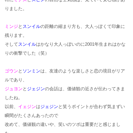
りました。
ミンジ
と
スンイル
の距離の縮まり方も、大人っぽくて印象に
残ります。
そして
スンイル
はかなり大人っぽいのに2001年生まれはかな
りの衝撃でした（笑）
ゴウン
と
ソンミン
は、友達のような楽しさと恋の境目がリア
ルであり、
ジュヨン
と
ジェジン
の会話は、価値観の近さが伝わってきま
したね。
以前、
イェジン
は
ジェジン
と笑うポイントが合わず気まずい
瞬間がたくさんあったので
改めて、価値観の違いや、笑いのツボは重要だと感じまし