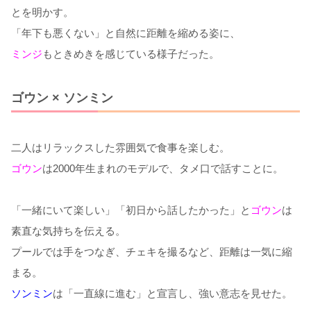
とを明かす。
「年下も悪くない」と自然に距離を縮める姿に、
ミンジ
もときめきを感じている様子だった。
ゴウン × ソンミン
二人はリラックスした雰囲気で食事を楽しむ。
ゴウン
は2000年生まれのモデルで、タメ口で話すことに。
「一緒にいて楽しい」「初日から話したかった」と
ゴウン
は
素直な気持ちを伝える。
プールでは手をつなぎ、チェキを撮るなど、距離は一気に縮
まる。
ソンミン
は「一直線に進む」と宣言し、強い意志を見せた。