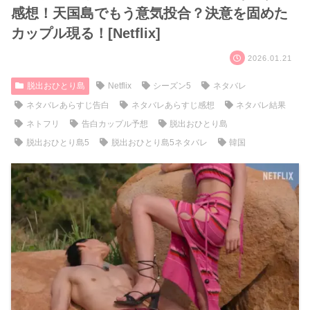
感想！天国島でもう意気投合？決意を固めた
カップル現る！[Netflix]
2026.01.21
脱出おひとり島
Netflix
シーズン5
ネタバレ
ネタバレあらすじ告白
ネタバレあらすじ感想
ネタバレ結果
ネトフリ
告白カップル予想
脱出おひとり島
脱出おひとり島5
脱出おひとり島5ネタバレ
韓国