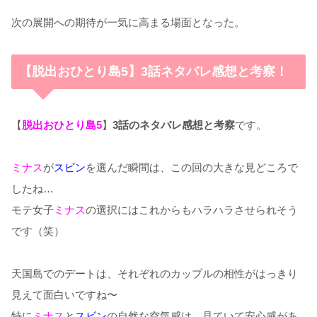
次の展開への期待が一気に高まる場面となった。
【脱出おひとり島5】3話ネタバレ感想と考察！
【
脱出おひとり島5
】
3話のネタバレ感想と考察
です。
ミナス
が
スビン
を選んだ瞬間は、この回の大きな見どころで
したね…
モテ女子
ミナス
の選択にはこれからもハラハラさせられそう
です（笑）
天国島でのデートは、それぞれのカップルの相性がはっきり
見えて面白いですね〜
特に
ミナス
と
スビン
の自然な空気感は、見ていて安心感があ