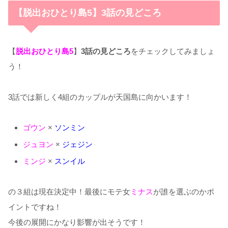
【脱出おひとり島5】3話の見どころ
【
脱出おひとり島5
】
3話の見どころ
をチェックしてみましょ
う！
3話では新しく4組のカップルが天国島に向かいます！
ゴウン
×
ソンミン
ジュヨン
×
ジェジン
ミンジ
×
スンイル
の３組は現在決定中！最後にモテ女
ミナス
が誰を選ぶのかポ
イントですね！
今後の展開にかなり影響が出そうです！