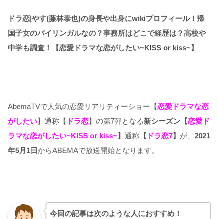
ドラ恋|やす(藤林泰也)の身長や出身にwikiプロフィール！帰
国子女のバイリンガルなの？事務所はどこで経歴は？高校や
中学も調査！【恋愛ドラマな恋がしたい~KISS or kiss~】
AbemaTVで人気の恋愛リアリティーショー【
恋愛ドラマな恋
がしたい
】通称【
ドラ恋
】の第7弾となる
新シーズン【
恋愛ド
ラマな恋がしたい~KISS or kiss~
】
通称
【
ドラ恋7
】
が、
2021
年5月1日
からABEMAで放送開始となります。
今回の記事は次のような人におすすめ！