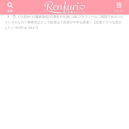
PR
ホーム
恋愛リアリティーショー
恋愛ドラマな恋がしたい
検索
メニュー
ドラ恋|やす(藤林泰也)の身長や出身にwikiプロフィール！帰国子女のバイ
リンガルなの？事務所はどこで経歴は？高校や中学も調査！【恋愛ドラマな恋が
したい~KISS or kiss~】