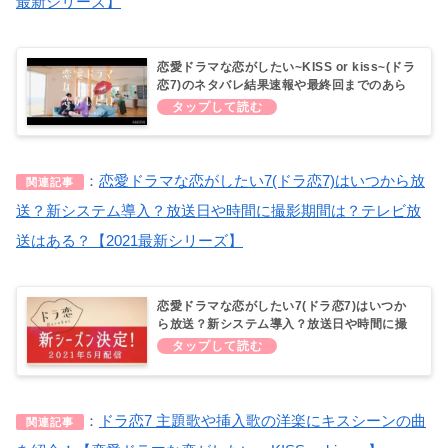
最新シリーズ】
恋愛ドラマな恋がしたい~KISS or kiss~(ドラ
恋7)のネタバレ結果速報や最終回までのあら
すじと感想にカップル予想や考察！【2021最
新シリーズ】
：
恋愛ドラマな恋がしたい7(ドラ恋7)はいつから放
関連記事
送？新システム導入？放送日や時間に撮影期間は？テレビ放
送はある？【2021最新シリーズ】
恋愛ドラマな恋がしたい7(ドラ恋7)はいつか
ら放送？新システム導入？放送日や時間に撮
影期間は？テレビ放送はある？【2021最新シ
リーズ】
：
ドラ恋7 主題歌や挿入歌の洋楽にキスシーンの曲
関連記事