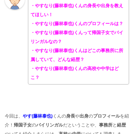
・やすなり(藤林泰也)くんの身長や出身を教え
てほしい！
・やすなり(藤林泰也)くんのプロフィールは？
・やすなり(藤林泰也)くんって帰国子女でバイ
リンガルなの？
・やすなり(藤林泰也)くんはどこの事務所に所
属していて、どんな経歴？
・やすなり(藤林泰也)くんの高校や中学はど
こ？
今回は、
やす(藤林泰也)
くんの
身長
や
出身
の
プロフィール
を紹
介！
帰国子女
の
バイリンガル
だということや、
事務所
と
経歴
ついても紹介！さらには、
高校
や
中学
についても調査しま