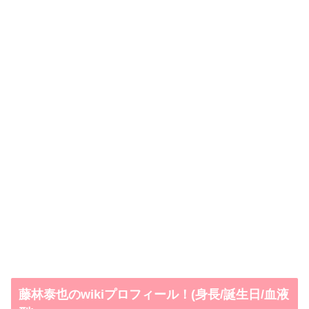
藤林泰也のwikiプロフィール！(身長/誕生日/血液