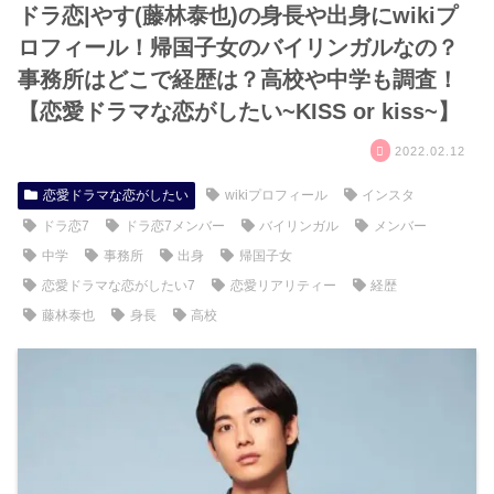
ドラ恋|やす(藤林泰也)の身長や出身にwikiプ
ロフィール！帰国子女のバイリンガルなの？
事務所はどこで経歴は？高校や中学も調査！
【恋愛ドラマな恋がしたい~KISS or kiss~】
2022.02.12
恋愛ドラマな恋がしたい
wikiプロフィール
インスタ
ドラ恋7
ドラ恋7メンバー
バイリンガル
メンバー
中学
事務所
出身
帰国子女
恋愛ドラマな恋がしたい7
恋愛リアリティー
経歴
藤林泰也
身長
高校