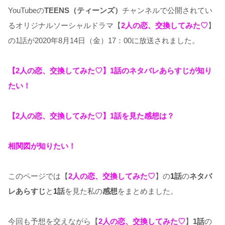
YouTubeの
TEENS（ティーンズ）
チャンネルで公開されてい
るオリジナルソーシャルドラマ【
2人の恋、交換してみた♡
】
の1話が2020年8月14日（金）17：00に放送されました。
【2人の恋、交換してみた♡】1話のネタバレあらすじが知り
たい！
【2人の恋、交換してみた♡】1話を見た感想は？
相関図が知りたい！
このページでは【
2人の恋、交換してみた♡
】の
1
話
の
ネタバ
レあらすじ
と
1
話
を見た私の
感想
をまとめました。
今回も予想を交えながら【
2人の恋、交換してみた♡
】
1話
の