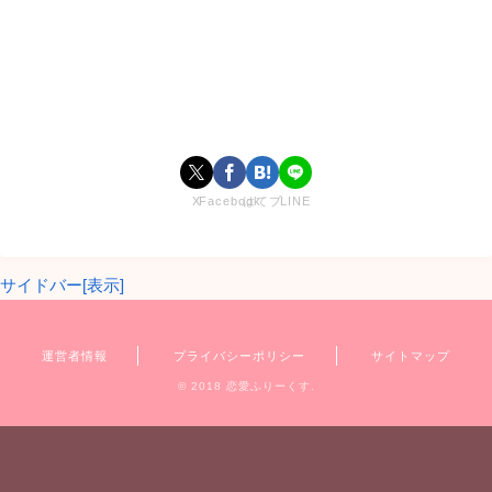
X
Facebook
はてブ
LINE
サイドバー[表示]
しゅん
くんは、モテモテのようです。
では、さっそく、あらすじを確認していきましょう。
運営者情報
プライバシーポリシー
サイトマップ
© 2018 恋愛ふりーくす.