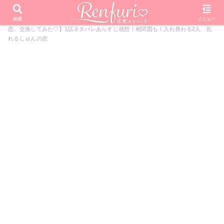
PR
ホーム
ドラマ
2人の恋、交換してみた♡
【2人の
検索
メニュー
恋、交換してみた♡】1話ネタバレあらすじ感想！相関図も！入れ替わる2人、乱
れるしゅんの恋