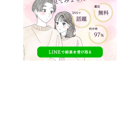
『キミとオオカミくんには騙されない』前回ま