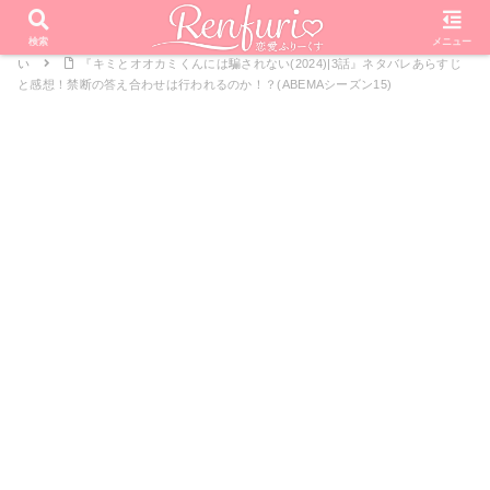
PR
ホーム
恋愛リアリティーショー
オオカミくんには騙されな
検索
メニュー
い
『キミとオオカミくんには騙されない(2024)|3話』ネタバレあらすじ
と感想！禁断の答え合わせは行われるのか！？(ABEMAシーズン15)