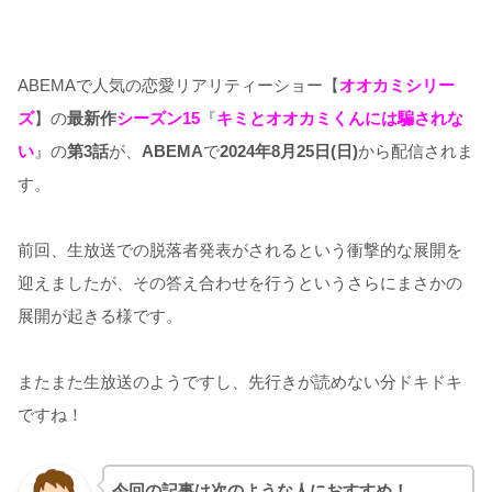
ABEMAで人気の恋愛リアリティーショー【
オオカミシリー
ズ
】の
最新作
シーズン15
『
キミとオオカミくんには騙されな
い
』の
第3話
が、
ABEMA
で
2024年8月25日(日)
から配信されま
す。
前回、生放送での脱落者発表がされるという衝撃的な展開を
迎えましたが、その答え合わせを行うというさらにまさかの
展開が起きる様です。
またまた生放送のようですし、先行きが読めない分ドキドキ
ですね！
今回の記事は次のような人におすすめ！