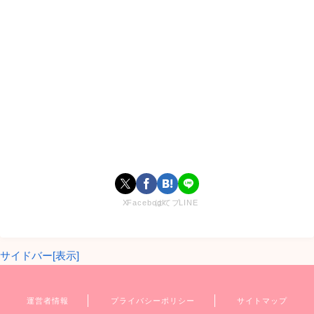
でのあらすじ
『キミとオオカミくんには騙されない』第3話
が配信されま
す。まずは前回までのあらすじを見ていきましょう。
シリーズ初の、生放送で脱落者が発表された前回。
そもそも3回も脱落があるという時点で驚きな訳ですが、それ
をリアルタイムで見ることになり、緊張感がすごかったで
す。
X
Facebook
はてブ
LINE
第2話の記憶はそれですべて持っていかれましたね。
サイドバー[表示]
ただ実際にはアトリエ作業の詳細も発表されましたので、今
後に向けての動きが見える回にもなりました。
運営者情報
プライバシーポリシー
サイトマップ