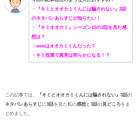
・『キミとオオカミくんには騙されない』3
話
のネタバレあらすじが知りたい！
・『キミオオカミ』シーズン15
の3話を見た感
想は？
・ameはオオカミくんだった？
・キミ投票で真実は明らかになる！？
この記事では、
『キミとオオカミくんには騙されない』3
話
の
ネタバレあらすじ
に
3話
を見た私の
感想
と
3話
の
見どころ
をま
とめました。