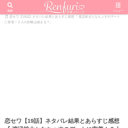
PR
ホーム
恋愛リアリティーショー
恋のお世話始めました
検索
メニュー
恋セワ【19話】ネタバレ結果とあらすじ感想『 渡辺裕太となちょすのデート
に密着！２人の距離は縮まる？』
恋セワ【19話】ネタバレ結果とあらすじ感想