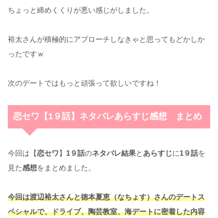
ちょっと締めくくりが悪い感じがしました。
裕太さんが積極的にアプローチしなきゃと思ってもどかしか
ったですｗ
次のデートではもっと頑張って欲しいですね！
恋セワ【1９話】ネタバレあらすじ感想 まとめ
今回は【
恋セワ
】
1９話
の
ネタバレ結果
と
あらすじ
に
1９話
を
見た
感想
をまとめました。
今回は渡辺裕太さんと徳本夏恵（なちょす）さんのデートス
ペシャルで、ドライブ、陶芸教室、海デートに密着した内容