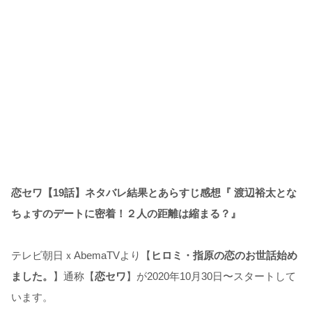
恋セワ【19話】ネタバレ結果とあらすじ感想『 渡辺裕太とな
ちょすのデートに密着！２人の距離は縮まる？』
テレビ朝日ｘAbemaTVより【
ヒロミ・指原の恋のお世話始め
ました。
】通称【
恋セワ
】が2020年10月30日〜スタートして
います。