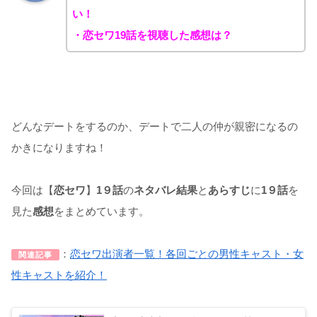
い！
・恋セワ19話を視聴した感想は？
どんなデートをするのか、デートで二人の仲が親密になるの
かきになりますね！
今回は【
恋セワ
】
1９話
の
ネタバレ結果
と
あらすじ
に
1９話
を
見た
感想
をまとめています。
：
恋セワ出演者一覧！各回ごとの男性キャスト・女
関連記事
性キャストを紹介！