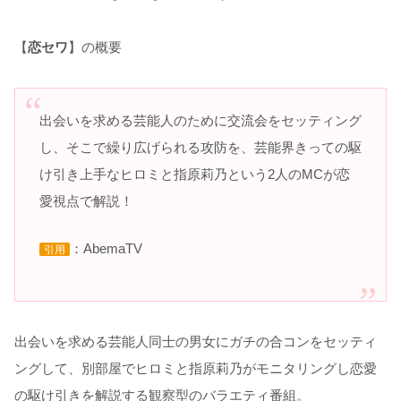
【
恋セワ
】の概要
出会いを求める芸能人のために交流会をセッティング
し、そこで繰り広げられる攻防を、芸能界きっての駆
け引き上手なヒロミと指原莉乃という2人のMCが恋
愛視点で解説！
：AbemaTV
引用
出会いを求める芸能人同士の男女にガチの合コンをセッティ
ングして、別部屋でヒロミと指原莉乃がモニタリングし恋愛
の駆け引きを解説する観察型のバラエティ番組。