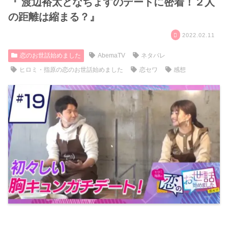
『 渡辺裕太となちょすのデートに密着！２人
の距離は縮まる？』
2022.02.11
恋のお世話始めました
AbemaTV
ネタバレ
ヒロミ・指原の恋のお世話始めました
恋セワ
感想