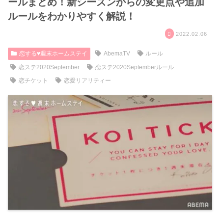
ールまとめ！新シーズンからの変更点や追加
ルールをわかりやすく解説！
2022.02.06
恋する♥週末ホームステイ
AbemaTV
ルール
恋ステ2020September
恋ステ2020Septemberルール
恋チケット
恋愛リアリティー