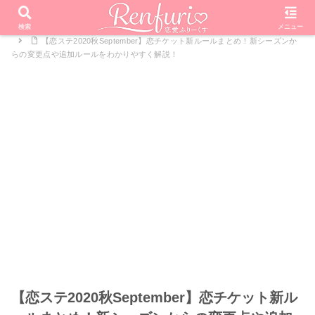
PR
ホーム
恋愛リアリティーショー
恋する♥週末ホームステイ
検索
メニュー
【恋ステ2020秋September】恋チケット新ルールまとめ！新シーズンか
らの変更点や追加ルールをわかりやすく解説！
【恋ステ2020秋September】恋チケット新ル