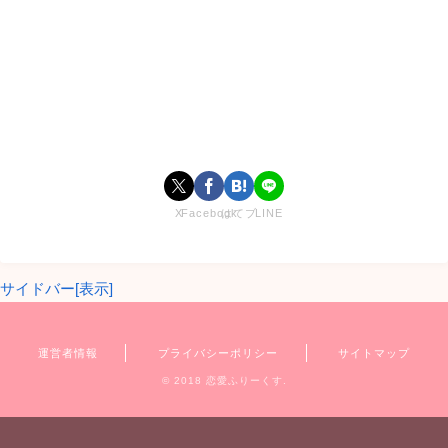
「恋チケット」によってそれぞれ定められた、2週間・3週
間・5週間という限られた期間で恋をする事が出来るのかを検
証する、AbemaTVで人気の恋愛リアリティーショーです。
出会うはずがなかった遠く離れた場所に住む
高校生たちが週末だけのホームステイ。
X
Facebook
はてブ
LINE
会えるのは週末の１泊2日だけ。
「恋するホームステイ」で恋は生まれる？
サイドバー[表示]
引用：
AbemaTV
運営者情報
プライバシーポリシー
サイトマップ
© 2018 恋愛ふりーくす.