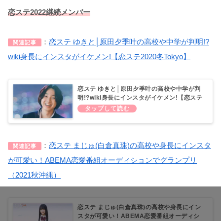
恋ステ2022継続メンバー
：
恋ステ ゆきと│原田夕季叶の高校や中学が判明!?
関連記事
wiki身長にインスタがイケメン!【恋ステ2020冬Tokyo】
恋ステ ゆきと│原田夕季叶の高校や中学が判
明!?wiki身長にインスタがイケメン!【恋ステ
2020冬Tokyo・2022秋】
：
恋ステ まじゅ(白倉真珠)の高校や身長にインスタ
関連記事
が可愛い！ABEMA恋愛番組オーディションでグランプリ
（2021秋沖縄）
恋ステ まじゅ(白倉真珠)の高校や身長にイン
スタが可愛い！ABEMA恋愛番組オーディシ