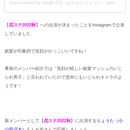
A post shared by 小山田 涼太（おやまだ りょうた） (@ryo.ta7025)
【
恋ステ2022秋
】への出演が決まったことをInstagramで公表
していました
銀髪が印象的で笑顔がかっこいいですね！
事前のメンバー紹介では「笑顔が眩しい銀髪マッシュのいじ
られ男子」と言われていたので意外にもいじられキャラのよ
うです！
新メンバーとして【
恋ステ2022秋
】に出演する
り
ょうた（小
山田涼太）
く
んを皆さんで応援しましょう。