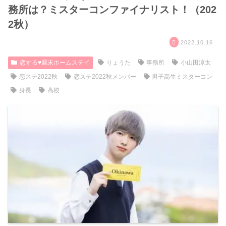
務所は？ミスターコンファイナリスト！（202
2秋）
2022.10.16
恋する♥週末ホームステイ
りょうた
事務所
小山田涼太
恋ステ2022秋
恋ステ2022秋メンバー
男子高生ミスターコン
身長
高校