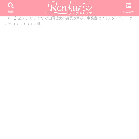
PR
ホーム
恋愛リアリティーショー
恋する♥週末ホームステイ
検索
メニュー
恋ステ りょうた|小山田涼太の身長や高校、事務所は？ミスターコンファ
イナリスト！（2022秋）