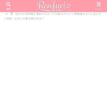
PR
ホーム
恋愛リアリティーショー
恋する♥週末ホームステイ
検索
メニュー
【恋ステ2023春】初めてのカップル旅 inチェジュ島後編ネタバレあらす
じ感想！お互いの愛を確かめる♡