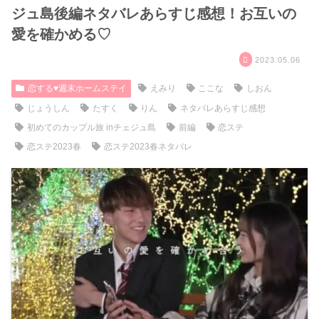
ジュ島後編ネタバレあらすじ感想！お互いの
愛を確かめる♡
2023.05.06
恋する♥週末ホームステイ
えみり
ここな
しおん
じょうしん
たすく
りん
ネタバレあらすじ感想
初めてのカップル旅 inチェジュ島
前編
恋ステ
恋ステ2023春
恋ステ2023春ネタバレ