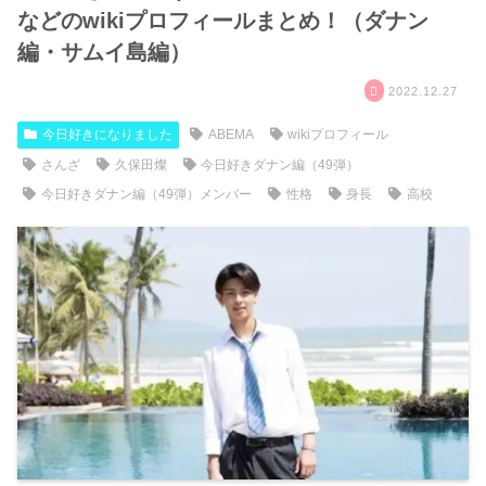
などのwikiプロフィールまとめ！（ダナン
編・サムイ島編）
2022.12.27
今日好きになりました
ABEMA
wikiプロフィール
さんざ
久保田燦
今日好きダナン編（49弾）
今日好きダナン編（49弾）メンバー
性格
身長
高校