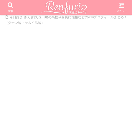
PR
ホーム
恋愛リアリティーショー
今日好きになりました
検索
メニュー
今日好き さんざ|久保田燦の高校や身長に性格などのwikiプロフィールまとめ！
（ダナン編・サムイ島編）