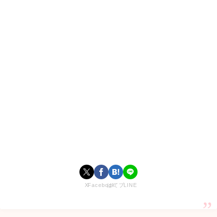
さんざ（久保田燦）くんが今日好きダナン編に
出演！
今日好きになりました
、通称
今日好き
の49弾
ダナン編
がスタ
ートします。
今日好きになりました
は恋人のいない現役高校生が初対面で2
泊3日を過ごしその中で本気の恋愛をするAbemaTVが送る人
気の恋愛リアリティーショーです。
初対面の男女が2泊3日という短い時間で本気の恋ができるの
X
Facebook
はてブ
LINE
か？
涙あり胸キュンあり感動ありの切なく甘酸っぱい恋模様を観