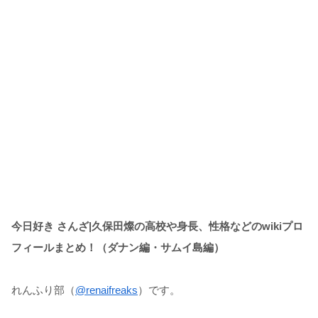
今日好き
さんざ
|
久保田燦の高校や身長、性格などの
wiki
プロ
フィールまとめ！（ダナン編・サムイ島編
）
れんふり部（
@renaifreaks
）です。