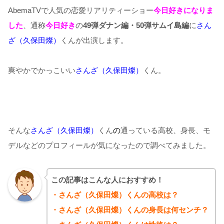
AbemaTVで人気の恋愛リアリティーショー
今日好きになりま
した
、通称
今日好き
の
49弾ダナン編・50弾サムイ島編
に
さん
ざ（久保田燦）
くんが出演します。
爽やかでかっこいい
さんざ（久保田燦）
くん。
そんな
さんざ（久保田燦）
くん
の
通っている高校、身長、モ
デルなどのプロフィールが気になったので調べてみました。
この記事はこんな人におすすめ！
・さんざ（久保田燦）くんの高校は？
・さんざ（久保田燦）くんの身長は何センチ？