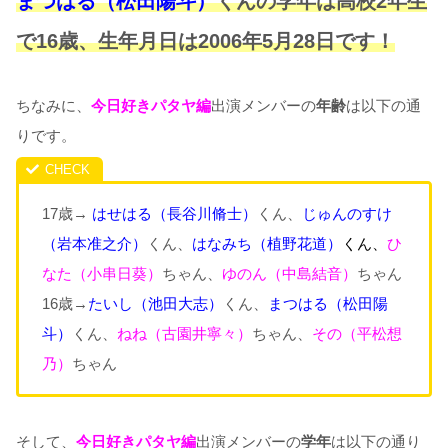
まつはる（松田陽斗）
くんの学年は高校2年生
で16歳、
生年月日は2006年5月28日です！
ちなみに、
今日好きパタヤ編
出演メンバーの
年齢
は以下の通
りです。
17歳→
はせはる
（長谷川脩士
）
くん、
じゅんのすけ
（岩本准之介
）
くん、
はなみち（植野花道）
くん、
ひ
なた（小串日葵）
ちゃん、
ゆのん（中島結音）
ちゃん
16歳→
たいし
（池田大志
）
くん、
まつはる
（松田陽
斗
）
くん、
ねね（古園井寧々）
ちゃん、
その（平松想
乃）
ちゃん
そして、
今日好きパタヤ編
出演メンバーの
学年
は以下の通り