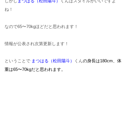
しかし
まつはる（松田陽斗）
くんはスタイルがいいですよ
ね！
なので65〜70kgほどだと思われます！
情報が公表され次第更新します！
ということで
まつはる（松田陽斗）
くん
の
身長は180cm、
体
重は65〜70kgだと思われます。