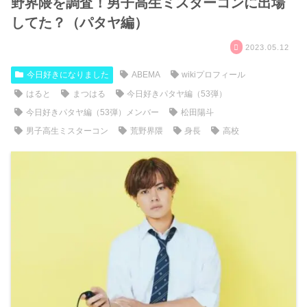
野界隈を調査！男子高生ミスターコンに出場
してた？（パタヤ編）
2023.05.12
今日好きになりました
ABEMA
wikiプロフィール
はると
まつはる
今日好きパタヤ編（53弾）
今日好きパタヤ編（53弾）メンバー
松田陽斗
男子高生ミスターコン
荒野界隈
身長
高校