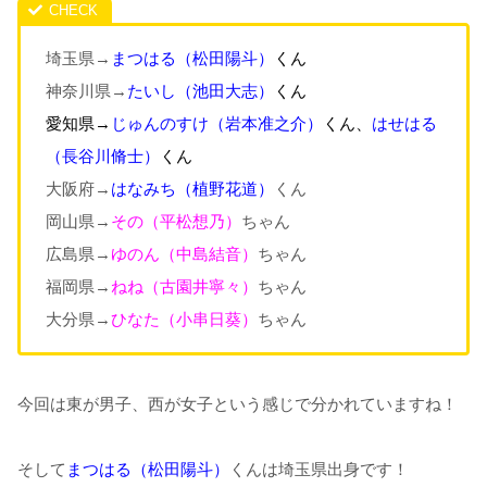
埼玉県→
まつはる（松田陽斗）
くん
神奈川県→
たいし（池田大志）
くん
愛知県→
じゅんのすけ（岩本准之介
）
くん、
はせはる
（長谷川脩士）
くん
大阪府→
はなみち
（植野花道
）
くん
岡山県→
その（平松想乃）
ちゃん
広島県→
ゆのん（中島結音）
ちゃん
福岡県→
ねね（古園井寧々）
ちゃん
大分県→
ひなた（小串日葵）
ちゃん
今回は東が男子、西が女子という感じで分かれていますね！
そして
まつはる（松田陽斗）
くんは埼玉県出身です！