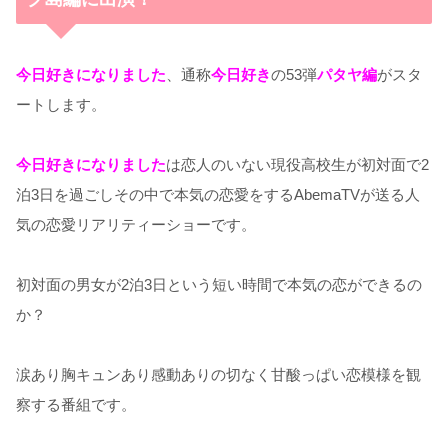
今日好きになりました
、通称
今日好き
の53弾
パタヤ編
がスタ
ートします。
今日好きになりました
は恋人のいない現役高校生が初対面で2
泊3日を過ごしその中で本気の恋愛をするAbemaTVが送る人
気の恋愛リアリティーショーです。
初対面の男女が2泊3日という短い時間で本気の恋ができるの
か？
涙あり胸キュンあり感動ありの切なく甘酸っぱい恋模様を観
察する番組です。