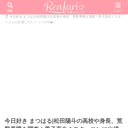
PR
ホーム
恋愛リアリティーショー
今日好きになりました
検索
メニュー
今日好き まつはる|松田陽斗の高校や身長、荒野界隈を調査！男子高生ミスタ
ーコンに出場してた？（パタヤ編）
今日好き まつはる|松田陽斗の高校や身長、荒