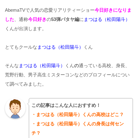
AbemaTVで人気の恋愛リアリティーショー
今日好きになりま
した
、通称
今日好き
の
53弾パタヤ編
に
まつはる（松田陽斗）
くんが出演します。
とてもクールな
まつはる（松田陽斗）
くん
そんな
まつはる（松田陽斗）
くん
の
通っている高校、身長、
荒野行動、男子高生ミスターコンなどのプロフィールについ
て調べてみました。
この記事はこんな人におすすめ！
・まつはる（松田陽斗）くんの高校はどこ？
・まつはる（松田陽斗）くんの身長は何セン
チ？