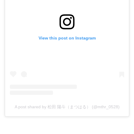
View this post on Instagram
A post shared by 松田 陽斗（まつはる） (@mthr_0528)