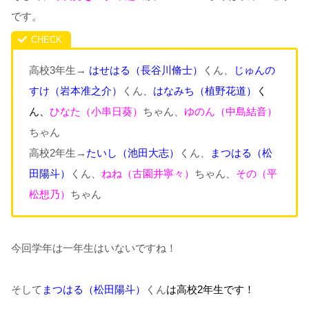
です。
高校3年生→
はせはる
（長谷川脩士
）
くん、
じゅんの
すけ
（岩本准之介
）
くん、
はなみち（植野花道）
く
ん、
ひなた（小串日葵）
ちゃん、
ゆのん（中島結音）
ちゃん
高校2年生→
たいし
（池田大志
）
くん、
まつはる
（松
田陽斗
）
くん、
ねね（古園井寧々）
ちゃん、
その（平
松想乃）
ちゃん
今回学年は一年生はいないですね！
そして
まつはる（松田陽斗）
くん
は高校2年生です！