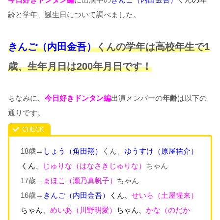
齢と学年、誕生日について調べました。
きんご（内田金吾）
くんの学年は高校年生で1
歳、
生年月日は200年月日です！
ちなみに、
今日好きドンタン編
出演メンバーの
年齢
は以下の
通りです。
18歳→
しょう
（角田翔
）
くん、
ゆうすけ
（原屋祐介
）
くん
、
じゅりな（はなさきじゅりな）
ちゃん
17歳→
まほこ（瀬乃真帆子）
ちゃん
16歳→
きんご
（内田金吾
）
くん、
せいら（土屋惺来）
ちゃん、
めいあ（川野明愛）
ちゃん、
かな（のだか