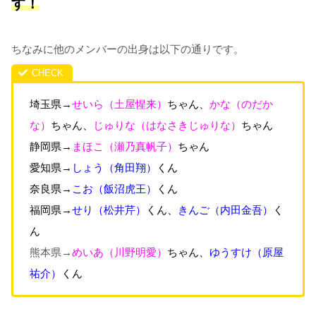
す！
ちなみに他のメンバーの出身は以下の通りです。
埼玉県→
せいら（土屋惺来）
ちゃん、
かな（のだか
な）
ちゃん、
じゅりな（はなさきじゅりな）
ちゃん
静岡県→
まほこ（瀬乃真帆子）
ちゃん
愛知県→
しょう
（角田翔
）
くん
奈良県→
こお
（飯沼虎王
）
くん
福岡県→
せり
（松井芹
）
くん、
きんご
（内田金吾
）
く
ん
熊本県→
めいあ（川野明愛）
ちゃん、
ゆうすけ
（原屋
祐介
）
くん