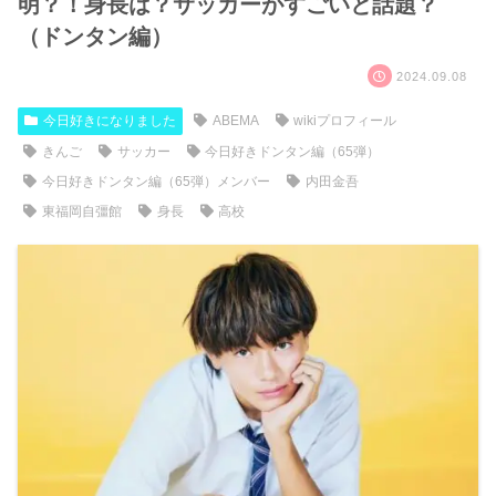
明？！身長は？サッカーがすごいと話題？
（ドンタン編）
2024.09.08
今日好きになりました
ABEMA
wikiプロフィール
きんご
サッカー
今日好きドンタン編（65弾）
今日好きドンタン編（65弾）メンバー
内田金吾
東福岡自彊館
身長
高校