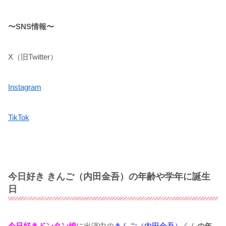
〜SNS情報〜
X（旧Twitter）
Instagram
TikTok
今日好き きんご（内田金吾）の年齢や学年に誕生
日
今日好きドンタン編
に出演中の
きんご（内田金吾）
くん
の年