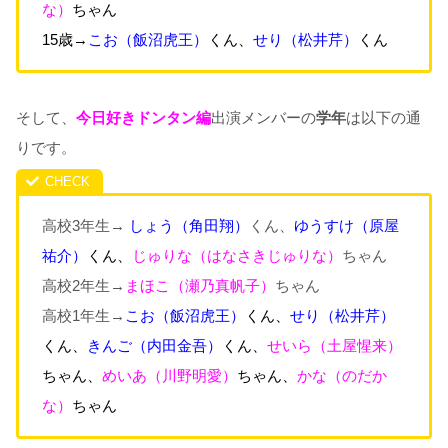
な）
ちゃん
15歳→
こお
（飯沼虎王
）
くん、
せり
（松井芹
）
くん
そして、
今日好きドンタン編
出演メンバーの
学年
は以下の通
りです。
高校3年生→
しょう
（角田翔
）
くん、
ゆうすけ
（原屋
祐介
）
くん
、
じゅりな（はなさきじゅりな）
ちゃん
高校2年生→
まほこ（瀬乃真帆子）
ちゃん
高校1年生→
こお
（飯沼虎王
）
くん、
せり
（松井芹
）
くん、
きんご
（内田金吾
）
くん、
せいら（土屋惺来）
ちゃん、
めいあ（川野明愛）
ちゃん、
かな（のだか
な）
ちゃん