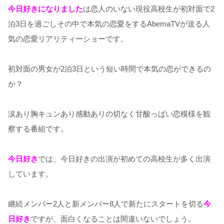
今日好きになりました
は恋人のいない現役高校生が初対面で2
泊3日を過ごしその中で本気の恋愛をするAbemaTVが送る人
気の恋愛リアリティーショーです。
初対面の男女が2泊3日という短い時間で本気の恋ができるの
か？
涙あり胸キュンあり感動ありの切なく甘酸っぱい恋模様を観
察する番組です。
今日好き
では、今日好きの出演が初めての高校生が多く出演
しています。
継続メンバー2人と新メンバー8人で新たにスタートを切る
今
日好き
ですが、面白くなることは間違いないでしょう。