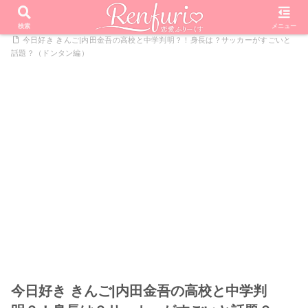
PR
ホーム
恋愛リアリティーショー
今日好きになりました
検索
メニュー
今日好き きんご|内田金吾の高校と中学判明？！身長は？サッカーがすごいと
話題？（ドンタン編）
今日好き きんご|内田金吾の高校と中学判