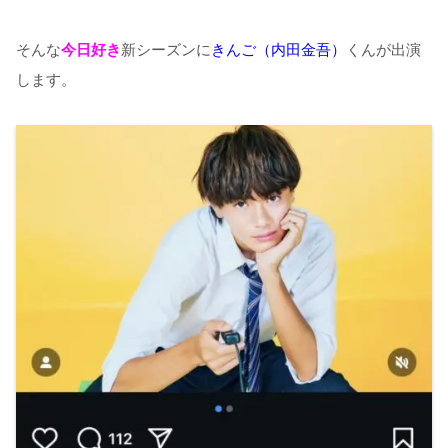
そんな
今日好き
新シーズンに
きんご（内田金吾）
くんが出演
します。