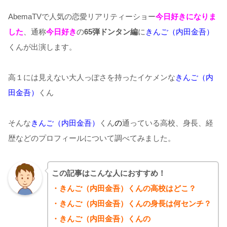
AbemaTVで人気の恋愛リアリティーショー
今日好きになりま
した
、通称
今日好き
の
65弾ドンタン編
に
きんご（内田金吾）
くんが出演します。
高１には見えない大人っぽさを持ったイケメンな
きんご（内
田金吾）
くん
そんな
きんご（内田金吾）
くん
の
通っている高校、身長、経
歴などのプロフィールについて調べてみました。
この記事はこんな人におすすめ！
・きんご（内田金吾）くんの高校はどこ？
・きんご（内田金吾）くんの身長は何センチ？
・きんご（内田金吾）くんの