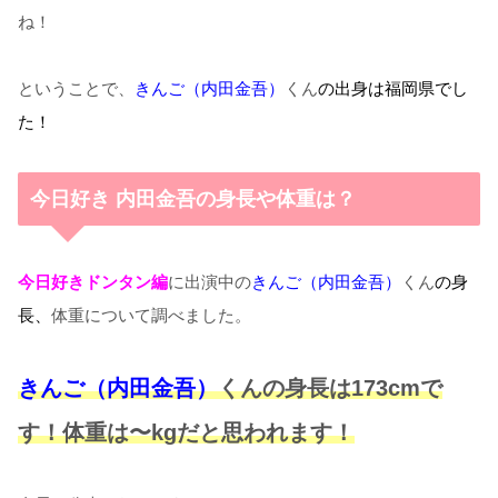
ね！
ということで、
きんご（内田金吾）
くん
の
出身は福岡県でし
た！
今日好き 内田金吾の身長や体重は？
今日好きドンタン編
に出演中の
きんご（内田金吾）
くん
の身
長、
体重について調べました。
きんご（内田金吾）
くんの身長は173
cmで
す！体重は〜kgだと思われます
！