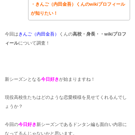
・きんご（内田金吾）くんのwikiプロフィール
が知りたい！
今回は
きんご（内田金吾）
くんの
高校・身長・・wikiプロフ
ィール
について調査！
新シーズンとなる
今日好き
が始まりますね！
現役高校生たちはどのような恋愛模様を見せてくれるんでし
ょうか？
今回の
今日好き
新シーズンであるドンタン編も面白い内容に
なってるんじゃないかと思います。