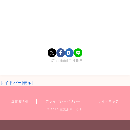
どんな女の子なのかを、まずは分かりやすく整理していきま
す。年齢や出身地といった基本プロフィールから、身長・
MBTI・趣味など性格が伝わるポイント、そして家族構成まで
チェックしておくことで、後半で紹介する高校生活や恋愛模
様のエピソードも、よりイメージしやすくなります。
大森心音（ここね）の本名・年齢・出身地などwiki
風プロフィール
X
Facebook
はてブ
LINE
サイドバー[表示]
運営者情報
プライバシーポリシー
サイトマップ
© 2018 恋愛ふりーくす.