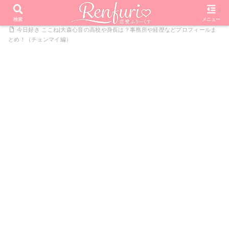
PR
ホーム
恋愛リアリティーショー
今日好きになりました
検索
メニュー
今日好き ここね|大森心音の高校や身長は？事務所や経歴などプロフィールま
とめ！（チェンマイ編）