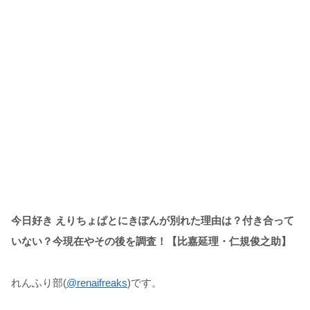
今日好き えりちょぱとにきぽんが別れた理由は？付き合って
いない？今現在やその後を調査！【比嘉延理・仁規俊之助】
れんふり部(
@renaifreaks
)です。