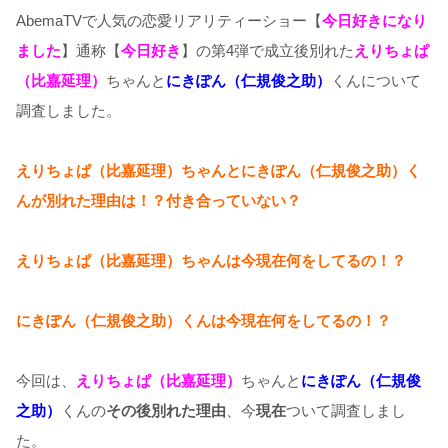
AbemaTVで人気の恋愛リアリティーショー【
今日好きになり
ました
】通称【
今日好き
】の第4弾で成立後別れた
えりちょぱ
（比嘉延理）
ちゃんと
にきぽん（仁規俊之助）
くんについて
調査しました。
えりちょぱ（比嘉延理）ちゃんとにきぽん（仁規俊之助）く
んが別れた理由は！？付き合っていない？
えりちょぱ（比嘉延理）ちゃんは今現在何をしてるの！？
にきぽん（仁規俊之助）くんは今現在何をしてるの！？
今回は、
えりちょぱ（比嘉延理）
ちゃんと
にきぽん（仁規俊
之助）
くんの
その後別れた理由
、今
現在
ついて調査しまし
た。