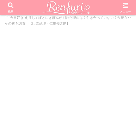
PR
ホーム
恋愛リアリティーショー
今日好きになりました
検索
メニュー
今日好き えりちょぱとにきぽんが別れた理由は？付き合っていない？今現在や
その後を調査！【比嘉延理・仁規俊之助】