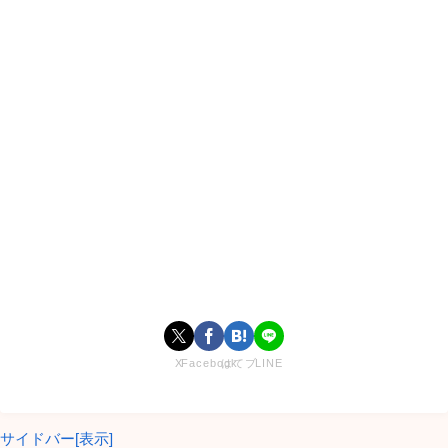
今日好き えりちょぱとにきぽんが別れた理由
は！？付き合っていない？【比嘉延理・仁規俊
之助】
【
今日好きになりました
】通称【
今日好き
】の第4弾で成立し
ていた
えりちょぱ（比嘉延理）
ちゃんと
にきぽん（仁規俊之
助）
くんが別れた理由は何なのでしょうか。
えりちょぱ（比嘉延理）
ちゃんと
にきぽん（仁規俊之助）
く
んは付き合ってはいません。
X
Facebook
はてブ
LINE
番組内では成立しましたが、その後付き合ってはいないよう
です。
サイドバー[表示]