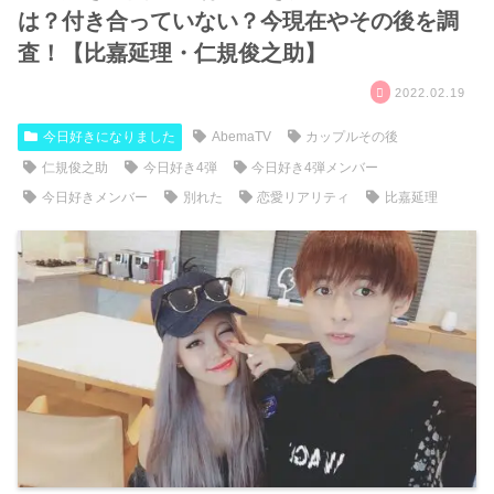
は？付き合っていない？今現在やその後を調
査！【比嘉延理・仁規俊之助】
2022.02.19
今日好きになりました
AbemaTV
カップルその後
仁規俊之助
今日好き4弾
今日好き4弾メンバー
今日好きメンバー
別れた
恋愛リアリティ
比嘉延理