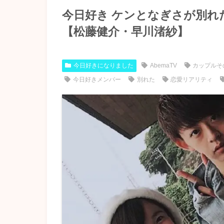
今日好き ケンとなぎさが別れ
【松藤健介・早川渚紗】
今日好きになりました
AbemaTV
カップルそ
今日好きメンバー
別れた
恋愛リアリティ