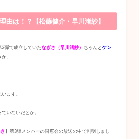
た理由は！？【松藤健介・早川渚紗】
第3弾で成立していた
なぎさ（早川渚紗）
ちゃんと
ケン
うか。
思います。
っていないだとか。
好き
】第3弾メンバーの同窓会の放送の中で判明しまし