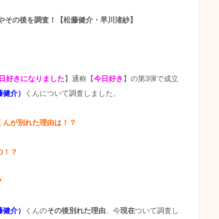
在やその後を調査！【松藤健介・早川渚紗】
日好きになりました
】通称【
今日好き
】の第3弾で成立
藤健介）
くんについて調査しました。
くんが別れた理由は！？
の！？
？
藤健介）
くんの
その後別れた理由
、今
現在
ついて調査し