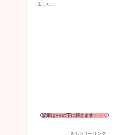
ました。
《
記事はPRの下に続きます・・・
》
スポンサーリンク