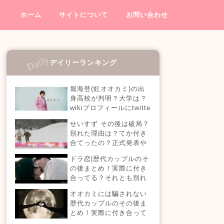
ホーム
サイトについて
お問い合わせ
デイリーランキング
堀海登(虹オオカミ)の出
身高校が判明？大学は？
wikiプロフィールにtwitte
rやインスタも！【虹とオ
せいすず その後は破局？
オカミには騙されない】
別れた理由は？てか付き
合てったの？正式発表や
今現在を調査！
ドラ恋|歴代カップルのそ
の後まとめ！実際に付き
合ってる？それとも別れ
た？今現在の活動は？
オオカミには騙されない
【恋愛ドラマな恋がした
歴代カップルのその後ま
い】
とめ！実際に付き合って
る？それとも別れた？今