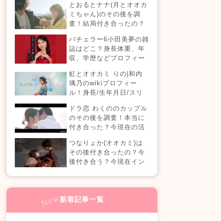
とおるとナナ(月とオオカ
現在の活動は？
ミちゃん)のその後を調
査！結局付き合ったの？
今現在の活動も！
バチェラー6小田美夢の雑
誌はどこ？身長体重、年
収、学歴などプロフィー
ルまとめ！
虹とオオカミ りの|和内
璃乃のwikiプロフィー
ル！身長/生年月日/スリ
ーサイズも！
ドラ恋 わくののカップル
のその後を調査！本当に
付き合った？今現在の活
動も！【ドラ恋7】
つなりょか(オオカミ)は
その後付き合ったの？今
後付き合う？今現在イン
スタライブでラブラブ？
新着記事一覧