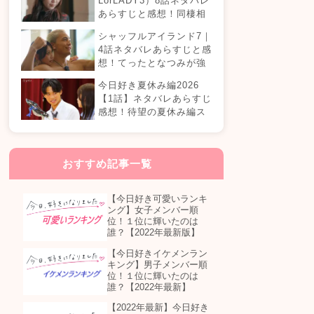
LorLADY3）8話ネタバレ
あらすじと感想！同棲相
手が変わる？オダミユに
シャッフルアイランド7｜
気持ちの変化は…？
4話ネタバレあらすじと感
想！てったとなつみが強
制帰国？まさかの急接近
今日好き夏休み編2026
カップル誕生！？
【1話】ネタバレあらすじ
感想！待望の夏休み編ス
タート！継続メンバーは
誰が参加する？
おすすめ記事一覧
【今日好き可愛いランキ
ング】女子メンバー順
位！１位に輝いたのは
誰？【2022年最新版】
【今日好きイケメンラン
キング】男子メンバー順
位！１位に輝いたのは
誰？【2022年最新】
【2022年最新】今日好き