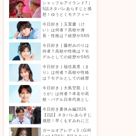
シャッフルアイランド7｜
5話ネタバレあらすじと感
想！ゆうとくモテフィー
バー！三角関係勃発でて
今日好き | 玉置慶（け
ったが暴走！？
い）は何者？高校や身
長・性格は？経歴やSNS
プロフィールまとめ！
今日好き | 藤村みのりは
何者？高校や性格は？モ
デルとしての経歴やSNS
プロフィールまとめ！
今日好き | 福住真里（ま
り）は何者？高校や性格
は？モデルとしての経歴
やSNSプロフィールまと
今日好き | 大島空凱（く
め！
うが）は何者？本名や高
校・パデル日本代表とし
ての経歴やSNSプロフィ
今日好き夏休み編2026
ールまとめ！
【2話】ネタバレあらすじ
感想！早くもすみれに三
角関係？安定したカップ
ガールオアレディ3（GIR
ルは生まれる？