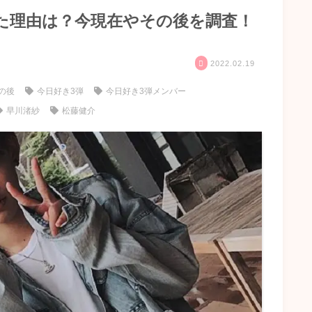
た理由は？今現在やその後を調査！
2022.02.19
の後
今日好き3弾
今日好き3弾メンバー
早川渚紗
松藤健介