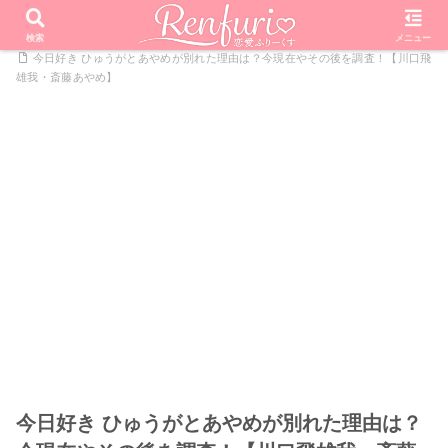
PR
ホーム
恋愛リアリティーショー
今日好きになりました
検索
メニュー
今日好き ひゅうがとあやめが別れた理由は？今現在やその後を調査！【川口飛
雄我・斎藤あやめ】
今日好き ひゅうがとあやめが別れた理由は？