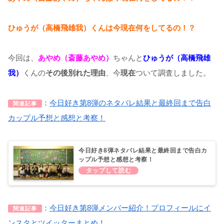
ひゅうが（高橋飛雄我）くんは今現在何をしてるの！？
今回は、
あやめ（斎藤あやめ）
ちゃんと
ひゅうが（高橋飛雄
我）
くんの
その後別れた理由
、今
現在
ついて調査しました。
：
今日好き第8弾のネタバレ結果と最終回まで告白
関連記事
カップル予想と感想と考察！
今日好き8弾ネタバレ結果と最終回まで告白カ
ップル予想と感想と考察！
：
今日好き第8弾メンバー紹介！プロフィールにイ
関連記事
ンスタとツイッターまとめ！