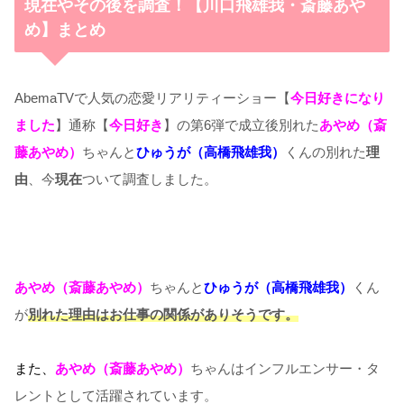
現在やその後を調査！【川口飛雄我・斎藤あや
め】まとめ
AbemaTVで人気の恋愛リアリティーショー【
今日好きになり
ました
】通称【
今日好き
】の第6弾で成立後別れた
あやめ（斎
藤あやめ）
ちゃんと
ひゅうが（高橋飛雄我）
くんの別れた
理
由
、今
現在
ついて調査しました。
あやめ（斎藤あやめ）
ちゃんと
ひゅうが（高橋飛雄我）
くん
が
別れた理由はお仕事の関係がありそうです。
また、
あやめ（斎藤あやめ）
ちゃんはインフルエンサー・タ
レントとして活躍されています。