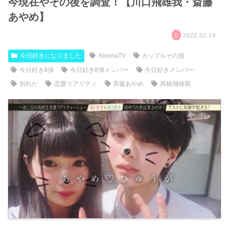
今現在やその後を調査！【川口飛雄我・斎藤
あやめ】
2022.02.19
今日好きになりました
AbemaTV
カップルその後
今日好き8弾
今日好き8弾メンバー
今日好きメンバー
別れた
恋愛リアリティ
斉藤あやめ
髙橋飛雄我