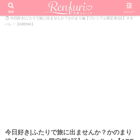
PR
ホーム
恋愛リアリティーショー
今日好きになりました
検索
メニュー
今日好き|ふたりで旅に出ませんか？かのまり編【プレミアム限定第1話】ネタ
バレ！【ABEMA】
今日好き|ふたりで旅に出ませんか？かのまり