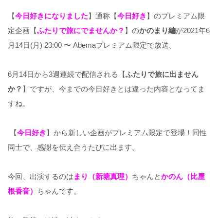
【
今日好きになりました
】通称【
今日好き
】のプレミアム限
定企画【
ふたりで旅にでませんか？
】の
かのまり編
が2021年6
月14日(月) 23:00 〜 Abemaプレミアム限定で放送。
6月14日から3週連続で配信される【
ふたりで旅に出ません
か？
】ですが、今までの今日好きとは違った内容となってま
すね。
【
今日好き
】から新しい企画がプレミアム限定で登場！同性
同士で、感謝を伝え合うたびに出ます。
今回、出演するのは
まり（新塘真理）
ちゃんと
かのん（比屋
根香音）
ちゃんです。