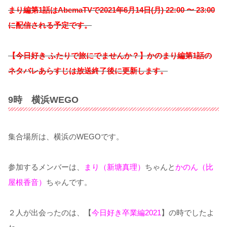
まり
編
第1話はAbemaTVで2021年6月14日(月) 22:00 〜 23:00
に配信される予定です。
【今日好き ふたりで旅にでませんか？】かのまり
編
第1話の
ネタバレあらすじは放送終了後に更新します。
9時 横浜WEGO
集合場所は、横浜のWEGOです。
参加するメンバーは、
まり（新塘真理）
ちゃんと
かのん（比
屋根香音）
ちゃんです。
２人が出会ったのは、【
今日好き卒業編2021
】の時でしたよ