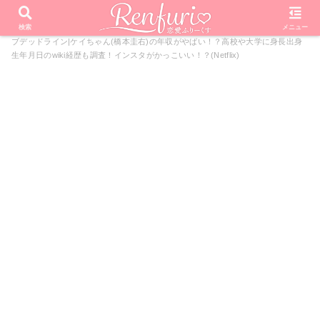
PR
ホーム
恋愛リアリティーショー
ラブデッドライン
ラ
検索
メニュー
ブデッドライン|ケイちゃん(橋本圭右)の年収がやばい！？高校や大学に身長出身
生年月日のwiki経歴も調査！インスタがかっこいい！？(Netflix)