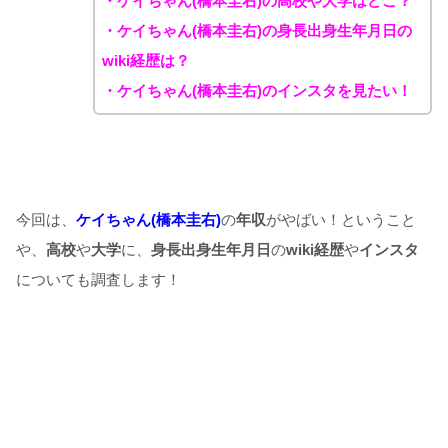
・ケイちゃん(橋本圭右)の高校や大学はどこ？
・ケイちゃん(橋本圭右)の身長出身生年月日の
wiki経歴は？
・ケイちゃん(橋本圭右)のインスタを見たい！
今回は、
ケイちゃん(橋本圭右)
の
年収
がやばい！ということ
や、
高校
や
大学
に、
身長出身生年月日
の
wiki経歴
や
インスタ
についても調査します！