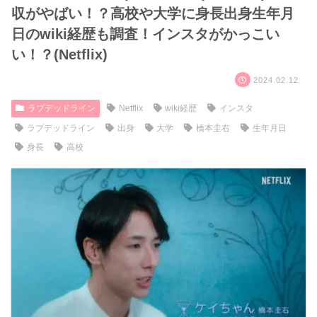
収がやばい！？高校や大学に身長出身生年月
日のwiki経歴も調査！インスタがかっこい
い！？(Netflix)
2024.02.12
ラブデッドライン
Netflix
wiki経歴
インスタ
ラブデッドライン
出身
大学
橋本圭右
生年月日
身長
高校