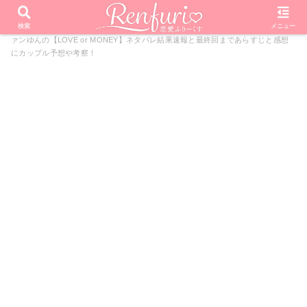
PR
ホーム
恋愛リアリティーショー
LOVE or MONEY
ヴ
検索
メニュー
ァンゆんの【LOVE or MONEY】ネタバレ結果速報と最終回まであらすじと感想
にカップル予想や考察！