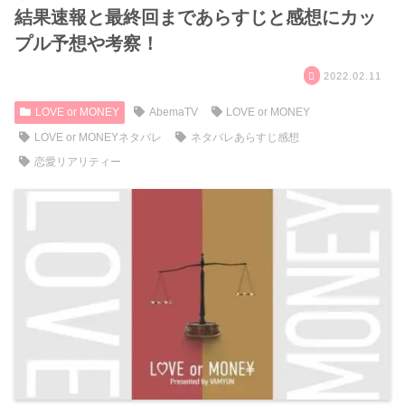
結果速報と最終回まであらすじと感想にカッ
プル予想や考察！
2022.02.11
LOVE or MONEY
AbemaTV
LOVE or MONEY
LOVE or MONEYネタバレ
ネタバレあらすじ感想
恋愛リアリティー