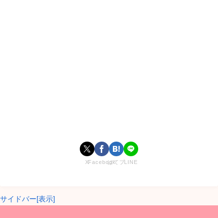
【LOVE or MONEY】
とは、人気YouTuberヴァンゆんが主宰
する、恋愛リアリティーショーです。
6人の女子と1人の男子が、2泊3日の共同生活をしながら、恋
愛模様を繰り広げます。
しかし、女子の中には「お金目当て」でやって来たメンバー
が3人潜んでいます。
男子は、愛を求めてやって来たメンバーを見抜き、見事カッ
プル成立となることができるのでしょうか！？
X
Facebook
はてブ
LINE
サイドバー[表示]
そして、そんな7人をスタジオで見守るのは、企画者でMCで