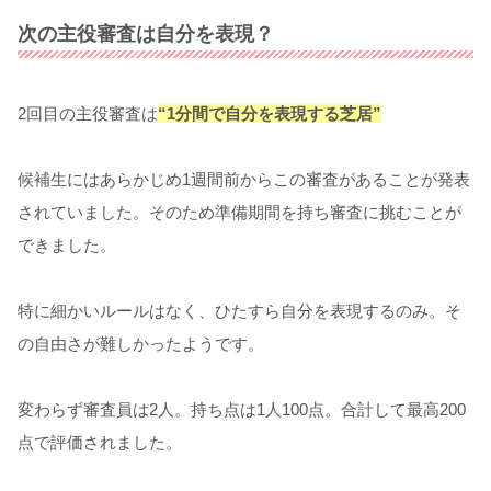
次の主役審査は自分を表現？
2
回目の主役審査は
“1
分間で自分を表現する芝居
”
候補生にはあらかじめ
1
週間前からこの審査があることが発表
されていました。そのため準備期間を持ち審査に挑むことが
できました。
特に細かいルールはなく、ひたすら自分を表現するのみ。そ
の自由さが難しかったようです。
変わらず審査員は
2
人。持ち点は
1
人
100
点。合計して最高
200
点で評価されました。