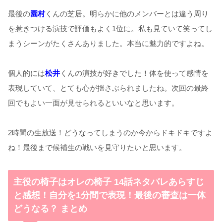
最後の
園村
くんの芝居。明らかに他のメンバーとは違う周り
を惹きつける演技で評価もよく
1
位に。私も見ていて笑ってし
まうシーンがたくさんありました。本当に魅力的ですよね。
個人的には
松井
くんの演技が好きでした！体を使って感情を
表現していて、とても心が揺さぶられましたね。次回の最終
回でもよい一面が見せられるといいなと思います。
2
時間の生放送！どうなってしまうのか今からドキドキですよ
ね！最後まで候補生の戦いを見守りたいと思います。
主役の椅子はオレの椅子 14話ネタバレあらすじ
と感想！自分を1分間で表現！最後の審査は一体
どうなる？ まとめ