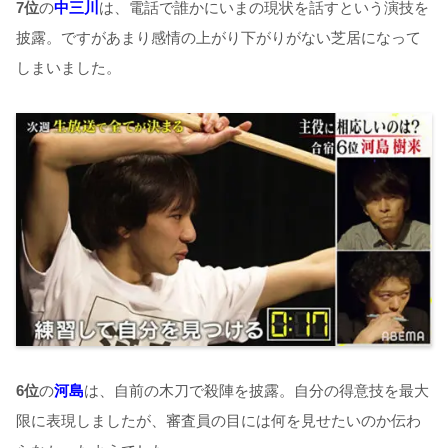
7
位
の
中三川
は、電話で誰かにいまの現状を話すという演技を
披露。ですがあまり感情の上がり下がりがない芝居になって
しまいました。
6
位
の
河島
は、自前の木刀で殺陣を披露。自分の得意技を最大
限に表現しましたが、審査員の目には何を見せたいのか伝わ