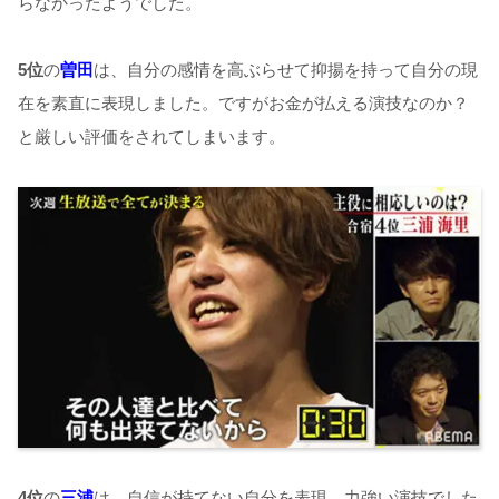
らなかったようでした。
5
位
の
曽田
は、自分の感情を高ぶらせて抑揚を持って自分の現
在を素直に表現しました。ですがお金が払える演技なのか？
と厳しい評価をされてしまいます。
4
位
の
三浦
は、自信が持てない自分を表現。力強い演技でした