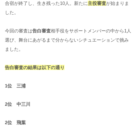
合宿が終了し、生き残った
10
人。新たに
主役審査
が始まりま
した。
今回の審査は
告白審査
相手役をサポートメンバーの中から
1
人
選び、舞台にあがるまで分からないシチュエーションで挑み
ました。
告白審査の結果は以下の通り
1
位 三浦
2
位 中三川
2
位 飛葉