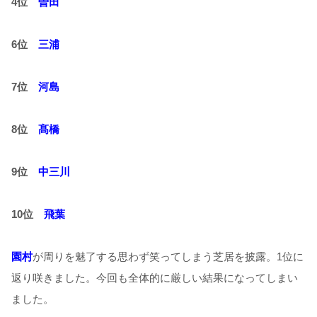
4
位
曽田
6
位
三浦
7
位
河島
8
位
髙橋
9
位
中三川
10
位
飛葉
園村
が周りを魅了する思わず笑ってしまう芝居を披露。
1
位に
返り咲きました。今回も全体的に厳しい結果になってしまい
ました。