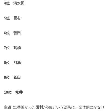
4
位 清水田
5
位 園村
6
位 曽田
7
位 髙橋
8
位 河島
9
位 森田
10
位 松井
主役に
1
番近かった
園村
が
5
位という結果に。全体的にかなり