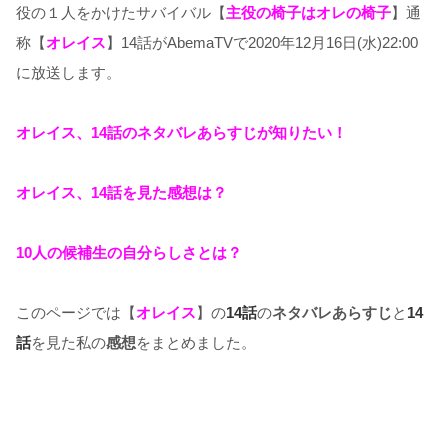
役の１人をかけた
サバイバル【
主役の椅子はオレの椅子
】
通
称【
オレイス
】14話がAbemaTVで
2020
年12月16
日
(水
)22:00
に放送します。
オレイス、14話のネタバレあらすじが知りたい！
オレイス、14話を見た感想は？
10人の候補生の自分らしさとは？
このページでは【
オレイス
】の
14話
の
ネタバレあらすじ
と
14
話
を見た私の
感想
をまとめました。