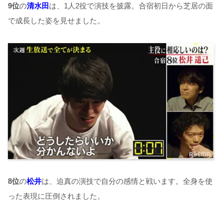
9
位
の
清水田
は、
1
人
2
役で演技を披露。合宿初日から芝居の面
で成長した姿を見せました。
8
位
の
松井
は、迫真の演技で自分の感情と戦います。全身を使
った表現に圧倒されました。