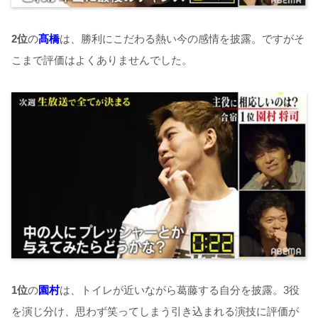
2
位
の
髙橋
は、勝利にこだわる熱い今の感情を披露。ですがそ
こまで評価はよくありませんでした。
1
位
の
園村
は、トイレが近いながら葛藤する自分を披露。
3
役
を演じ分け、思わず笑ってしまう引き込まれる演技に評価が