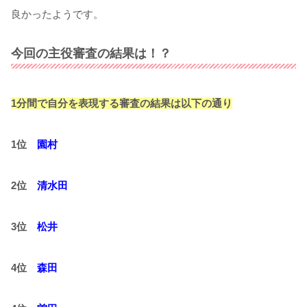
良かったようです。
今回の主役審査の結果は！？
1
分間で自分を表現する審査の結果は以下の通り
1
位
園村
2
位
清水田
3
位
松井
4
位
森田