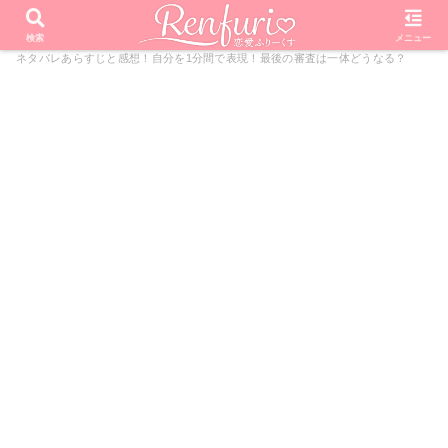
PR
ホーム
主役の椅子はオレの椅子
主役の椅子はオレの椅子14話
検索
メニュー
ネタバレあらすじと感想！自分を1分間で表現！最後の審査は一体どうなる？