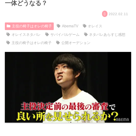
一体どうなる？
2022.02.11
主役の椅子はオレの椅子
AbemaTV
オレイス
オレイスネタバレ
サバイバルゲーム
ネタバレあらすじ感想
主役の椅子はオレの椅子
公開オーデション