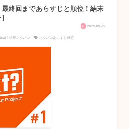
バレ！最終回まであらすじと順位！結末
ン】
2023.09.02
 Next？結果ネタバレ
ネタバレあらすじ感想