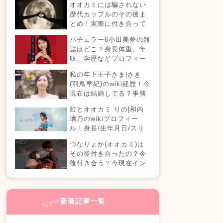
オオカミには騙されない
【恋愛ドラマな恋がした
歴代カップルのその後ま
い】
とめ！実際に付き合って
る？それとも別れた？今
バチェラー6小田美夢の雑
現在の活動は？
誌はどこ？身長体重、年
収、学歴などプロフィー
ルまとめ！
私の年下王子さま|さき
(羽鳥早紀)のwiki経歴！今
現在は結婚してる？事務
所はどこ？(100人の王子
虹とオオカミ りの|和内
編)
璃乃のwikiプロフィー
ル！身長/生年月日/スリ
ーサイズも！
つなりょか(オオカミ)は
その後付き合ったの？今
後付き合う？今現在イン
スタライブでラブラブ？
新着記事一覧