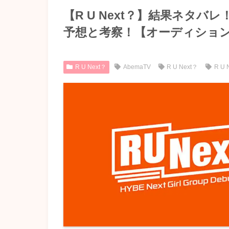
【R U Next？】結果ネタ
予想と考察！【オーディショ
R U Next？
AbemaTV
R U Next？
R U