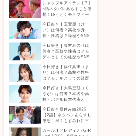
シャッフルアイランド7｜
5話ネタバレあらすじと感
想！ゆうとくモテフィー
バー！三角関係勃発でて
今日好き | 玉置慶（け
ったが暴走！？
い）は何者？高校や身
長・性格は？経歴やSNS
プロフィールまとめ！
今日好き | 藤村みのりは
何者？高校や性格は？モ
デルとしての経歴やSNS
プロフィールまとめ！
今日好き | 福住真里（ま
り）は何者？高校や性格
は？モデルとしての経歴
やSNSプロフィールまと
今日好き | 大島空凱（く
め！
うが）は何者？本名や高
校・パデル日本代表とし
ての経歴やSNSプロフィ
今日好き夏休み編2026
ールまとめ！
【2話】ネタバレあらすじ
感想！早くもすみれに三
角関係？安定したカップ
ガールオアレディ3（GIR
ルは生まれる？