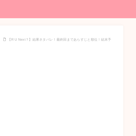
【R U Next？】結果ネタバレ！最終回まであらすじと順位！結末予