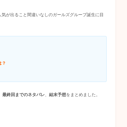
人気が出ること間違いなしのガールズグループ誕生に目
！
は？
、
最終回までのネタバレ
、
結末予想
をまとめました。