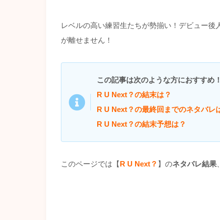
レベルの高い練習生たちが勢揃い！デビュー後
が離せません！
この記事は次のような方におすすめ
R U Next？の結末は？
R U Next？の最終回までのネタバレ
R U Next？の結末予想は？
このページでは【
R U Next？
】の
ネタバレ結果