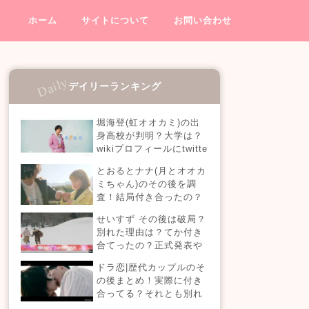
ホーム
サイトについて
お問い合わせ
デイリーランキング
堀海登(虹オオカミ)の出
身高校が判明？大学は？
wikiプロフィールにtwitte
rやインスタも！【虹とオ
とおるとナナ(月とオオカ
オカミには騙されない】
ミちゃん)のその後を調
査！結局付き合ったの？
今現在の活動も！
せいすず その後は破局？
別れた理由は？てか付き
合てったの？正式発表や
今現在を調査！
ドラ恋|歴代カップルのそ
の後まとめ！実際に付き
合ってる？それとも別れ
た？今現在の活動は？