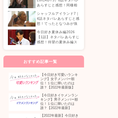
LorLADY3）8話ネタバレ
あらすじと感想！同棲相
手が変わる？オダミユに
シャッフルアイランド7｜
気持ちの変化は…？
4話ネタバレあらすじと感
想！てったとなつみが強
制帰国？まさかの急接近
今日好き夏休み編2026
カップル誕生！？
【1話】ネタバレあらすじ
感想！待望の夏休み編ス
タート！継続メンバーは
誰が参加する？
おすすめ記事一覧
【今日好き可愛いランキ
ング】女子メンバー順
位！１位に輝いたのは
誰？【2022年最新版】
【今日好きイケメンラン
キング】男子メンバー順
位！１位に輝いたのは
誰？【2022年最新】
【2022年最新】今日好き