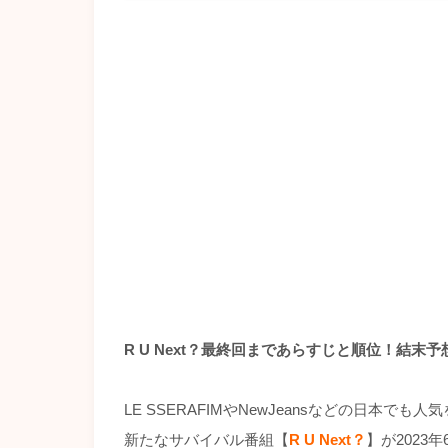
R U Next？最終回まであらすじと順位！結
LE SSERAFIMやNewJeansなどの日本
新たなサバイバル番組【
R U Next？
】が2023年