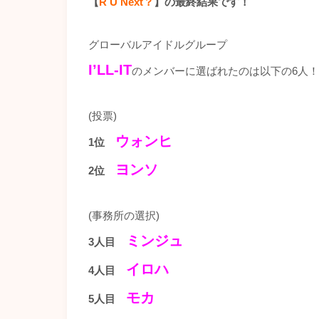
【
R U Next？
】の最終結果です！
グローバルアイドルグループ
I’LL-IT
のメンバーに選ばれたのは以下の6人！
(投票)
ウォンヒ
1位
ヨンソ
2位
(事務所の選択)
ミンジュ
3人目
イロハ
4人目
モカ
5人目