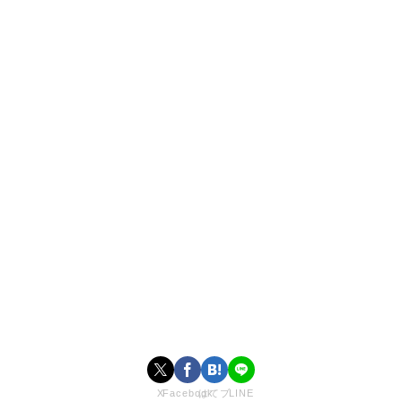
年齢：23歳
血液型：Ｏ型
身長：153cm
体重：42kg
趣味：ボクシング、キックボクシング
車：フィアット500 C
シュギさんは登録者数100万を超える人気Youtuberです。
見てわかる通りにかく顔がかわいいです。
X
Facebook
はてブ
LINE