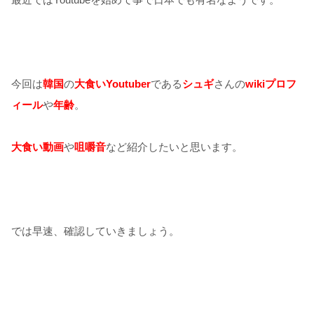
今回は
韓国
の
大食いYoutuber
である
シュギ
さんの
wikiプロフ
ィール
や
年齢
。
大食い動画
や
咀嚼
音
など紹介したいと思います。
では早速、確認していきましょう。