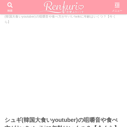
PR
ホーム
芸能・エンタメ
今夜くらべてみました
シュギ
検索
メニュー
(韓国大食いyoutuber)の咀嚼音や食べ方がヤバい!wikiに年齢はいくつ？【今く
ら】
シュギ(韓国大食いyoutuber)の咀嚼音や食べ