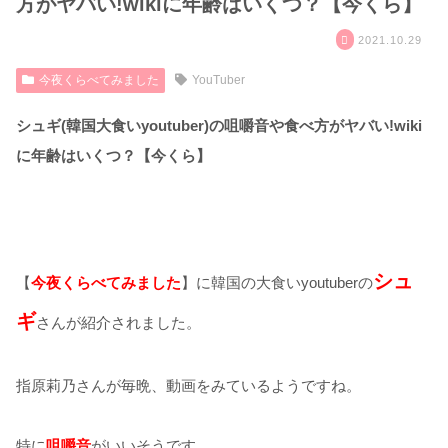
方がヤバい!wikiに年齢はいくつ？【今くら】
2021.10.29
今夜くらべてみました
YouTuber
シュギ(韓国大食いyoutuber)の咀嚼音や食べ方がヤバい!wiki
に年齢はいくつ？【今くら】
シュ
【
今夜くらべてみました
】に韓国の大食いyoutuberの
ギ
さんが紹介されました。
指原莉乃さんが毎晩、動画をみているようですね。
特に
咀嚼
音
がいいそうです。