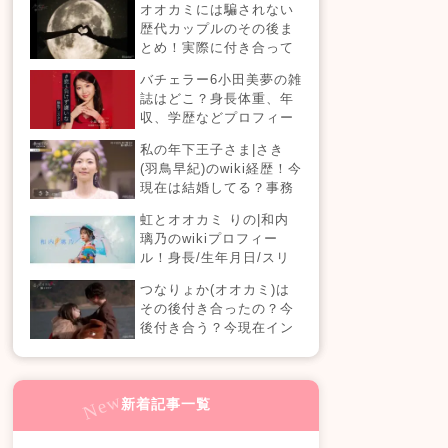
オオカミには騙されない
【恋愛ドラマな恋がした
歴代カップルのその後ま
い】
とめ！実際に付き合って
る？それとも別れた？今
バチェラー6小田美夢の雑
現在の活動は？
誌はどこ？身長体重、年
収、学歴などプロフィー
ルまとめ！
私の年下王子さま|さき
(羽鳥早紀)のwiki経歴！今
現在は結婚してる？事務
所はどこ？(100人の王子
虹とオオカミ りの|和内
編)
璃乃のwikiプロフィー
ル！身長/生年月日/スリ
ーサイズも！
つなりょか(オオカミ)は
その後付き合ったの？今
後付き合う？今現在イン
スタライブでラブラブ？
新着記事一覧