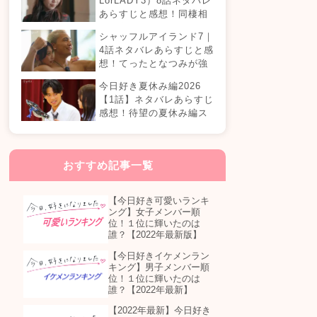
LorLADY3）8話ネタバレ
あらすじと感想！同棲相
手が変わる？オダミユに
シャッフルアイランド7｜
気持ちの変化は…？
4話ネタバレあらすじと感
想！てったとなつみが強
制帰国？まさかの急接近
今日好き夏休み編2026
カップル誕生！？
【1話】ネタバレあらすじ
感想！待望の夏休み編ス
タート！継続メンバーは
誰が参加する？
おすすめ記事一覧
【今日好き可愛いランキ
ング】女子メンバー順
位！１位に輝いたのは
誰？【2022年最新版】
【今日好きイケメンラン
キング】男子メンバー順
位！１位に輝いたのは
誰？【2022年最新】
【2022年最新】今日好き