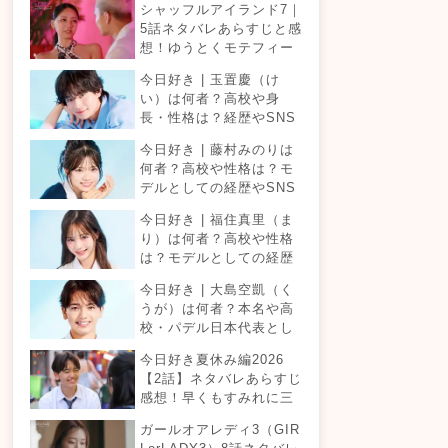
シャッフルアイランド7｜
5話ネタバレあらすじと感
想！ゆうとくモテフィー
バー！三角関係勃発でて
今日好き | 玉置慶（け
ったが暴走！？
い）は何者？高校や身
長・性格は？経歴やSNS
プロフィールまとめ！
今日好き | 藤村みのりは
何者？高校や性格は？モ
デルとしての経歴やSNS
プロフィールまとめ！
今日好き | 福住真里（ま
り）は何者？高校や性格
は？モデルとしての経歴
やSNSプロフィールまと
今日好き | 大島空凱（く
め！
うが）は何者？本名や高
校・パデル日本代表とし
ての経歴やSNSプロフィ
今日好き夏休み編2026
ールまとめ！
【2話】ネタバレあらすじ
感想！早くもすみれに三
角関係？安定したカップ
ガールオアレディ3（GIR
ルは生まれる？