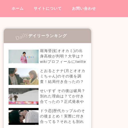
ホーム
サイトについて
お問い合わせ
デイリーランキング
堀海登(虹オオカミ)の出
身高校が判明？大学は？
wikiプロフィールにtwitte
rやインスタも！【虹とオ
とおるとナナ(月とオオカ
オカミには騙されない】
ミちゃん)のその後を調
査！結局付き合ったの？
今現在の活動も！
せいすず その後は破局？
別れた理由は？てか付き
合てったの？正式発表や
今現在を調査！
ドラ恋|歴代カップルのそ
の後まとめ！実際に付き
合ってる？それとも別れ
た？今現在の活動は？