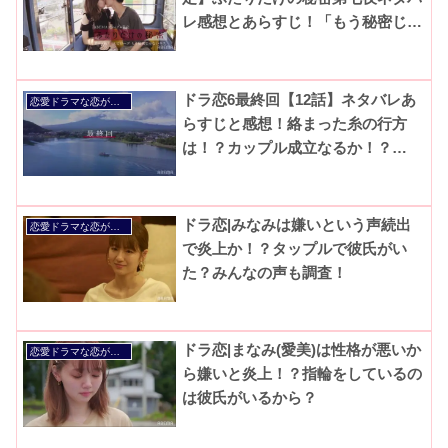
レ感想とあらすじ！「もう秘密じゃ
ない」カップルとなった2人のキス
ドラ恋6最終回【12話】ネタバレあ
恋愛ドラマな恋がしたい
らすじと感想！絡まった糸の行方
は！？カップル成立なるか！？
【2020最新シリーズ】
ドラ恋|みなみは嫌いという声続出
恋愛ドラマな恋がしたい
で炎上か！？タップルで彼氏がい
た？みんなの声も調査！
ドラ恋|まなみ(愛美)は性格が悪いか
恋愛ドラマな恋がしたい
ら嫌いと炎上！？指輪をしているの
は彼氏がいるから？