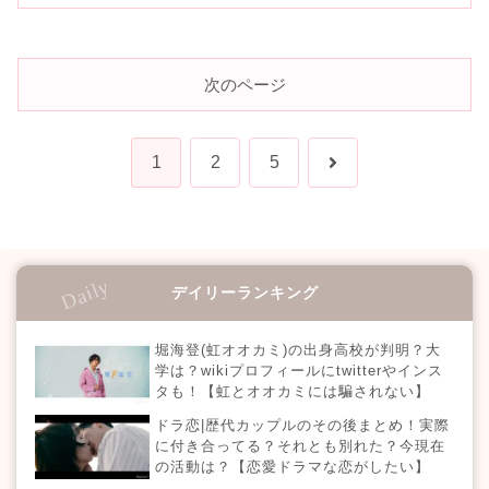
次のページ
次
1
2
5
へ
デイリーランキング
堀海登(虹オオカミ)の出身高校が判明？大
学は？wikiプロフィールにtwitterやインス
タも！【虹とオオカミには騙されない】
ドラ恋|歴代カップルのその後まとめ！実際
に付き合ってる？それとも別れた？今現在
の活動は？【恋愛ドラマな恋がしたい】