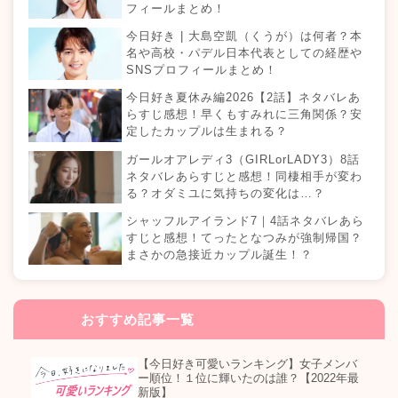
フィールまとめ！
今日好き | 大島空凱（くうが）は何者？本
名や高校・パデル日本代表としての経歴や
SNSプロフィールまとめ！
今日好き夏休み編2026【2話】ネタバレあ
らすじ感想！早くもすみれに三角関係？安
定したカップルは生まれる？
ガールオアレディ3（GIRLorLADY3）8話
ネタバレあらすじと感想！同棲相手が変わ
る？オダミユに気持ちの変化は…？
シャッフルアイランド7｜4話ネタバレあら
すじと感想！てったとなつみが強制帰国？
まさかの急接近カップル誕生！？
おすすめ記事一覧
【今日好き可愛いランキング】女子メンバ
ー順位！１位に輝いたのは誰？【2022年最
新版】