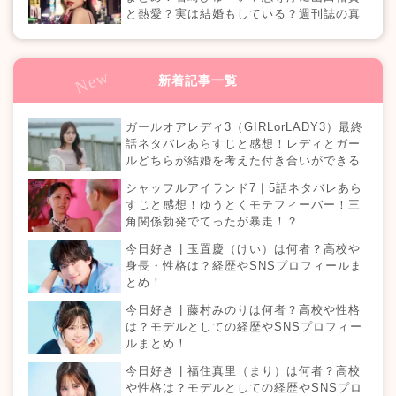
と熱愛？実は結婚もしている？週刊誌の真
相は？『恋愛ドラマな恋がしたい in NEW
YORK』
新着記事一覧
ガールオアレディ3（GIRLorLADY3）最終
話ネタバレあらすじと感想！レディとガー
ルどちらが結婚を考えた付き合いができる
のか？カップルは何組誕生する？
シャッフルアイランド7｜5話ネタバレあら
すじと感想！ゆうとくモテフィーバー！三
角関係勃発でてったが暴走！？
今日好き | 玉置慶（けい）は何者？高校や
身長・性格は？経歴やSNSプロフィールま
とめ！
今日好き | 藤村みのりは何者？高校や性格
は？モデルとしての経歴やSNSプロフィー
ルまとめ！
今日好き | 福住真里（まり）は何者？高校
や性格は？モデルとしての経歴やSNSプロ