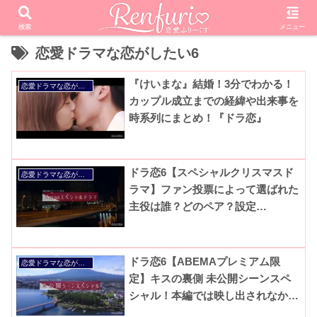
検索
メニュー
恋愛ドラマな恋がしたい6
『けいまな』結婚！3分でわかる！
恋愛ドラマな恋がしたい
カップル成立までの経緯や出来事を
時系列にまとめ！『ドラ恋』
ドラ恋6【スペシャルクリスマスド
恋愛ドラマな恋がしたい
ラマ】ファン投票によって選ばれた
主役は誰？どのペア？設定
は？|ABEMAプレミアム限定【約束
のツリー】ネタバレ考察と感想！
ドラ恋6【ABEMAプレミアム限
恋愛ドラマな恋がしたい
定】キスの裏側 未公開シーンスペ
シャル！本編では映し出されなかっ
たメンバーの素顔がここに！