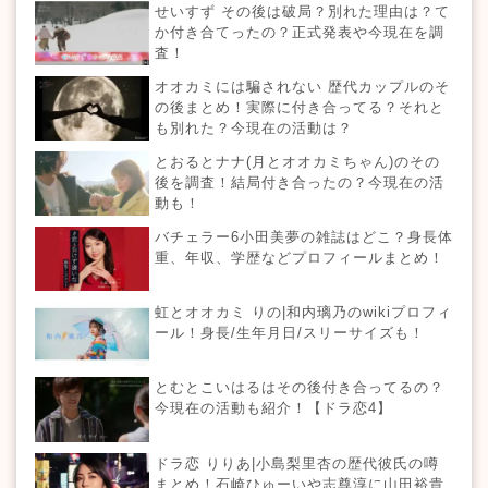
せいすず その後は破局？別れた理由は？て
か付き合てったの？正式発表や今現在を調
査！
オオカミには騙されない 歴代カップルのそ
の後まとめ！実際に付き合ってる？それと
も別れた？今現在の活動は？
とおるとナナ(月とオオカミちゃん)のその
後を調査！結局付き合ったの？今現在の活
動も！
バチェラー6小田美夢の雑誌はどこ？身長体
重、年収、学歴などプロフィールまとめ！
虹とオオカミ りの|和内璃乃のwikiプロフィ
ール！身長/生年月日/スリーサイズも！
とむとこいはるはその後付き合ってるの？
今現在の活動も紹介！【ドラ恋4】
ドラ恋 りりあ|小島梨里杏の歴代彼氏の噂
まとめ！石崎ひゅーいや志尊淳に山田裕貴