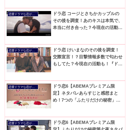
ドラ恋 コージとさちかカップルの
恋愛ドラマな恋がしたい
その後を調査！あのキスは本気で、
本当に付き合った？今現在の活動
も！【ドラ恋6】
ドラ恋 けいまなのその後を調査！
恋愛ドラマな恋がしたい
交際宣言！？目撃情報多数で匂わせ
もしてた？今現在の活動も！『ドラ
恋6』
ドラ恋6【ABEMAプレミアム限
恋愛ドラマな恋がしたい
定】ネタバレあらすじと感想まと
め！7つの「ふたりだけの秘密」と
スペシャルドラマも！
ドラ恋6【ABEMAプレミアム限
恋愛ドラマな恋がしたい
定】ふたりだけの秘密第七夜ネタバ