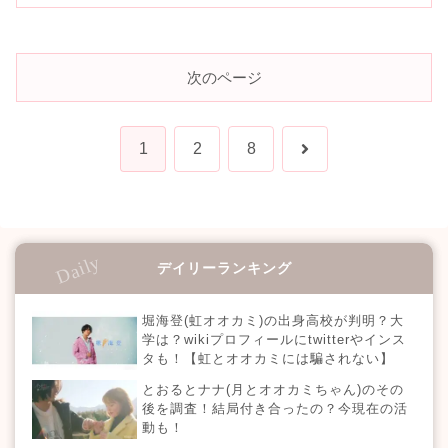
次のページ
次
1
2
8
へ
デイリーランキング
堀海登(虹オオカミ)の出身高校が判明？大
学は？wikiプロフィールにtwitterやインス
タも！【虹とオオカミには騙されない】
とおるとナナ(月とオオカミちゃん)のその
後を調査！結局付き合ったの？今現在の活
動も！