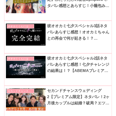
タバレ感想とあらすじ！小籠包みた
いな恋とは？(恋愛ドラマな恋がし
たいニューヨーク|2022秋)
彼オオカミ七夕スペシャル3話ネタ
オオカミくんには騙されない
バレあらすじ感想！オオカミちゃん
との再会で何が起きる！？
【ABEMAプレミアム限定】
彼オオカミ七夕スペシャル2話ネタ
オオカミくんには騙されない
バレあらすじ感想！七夕チャレンジ
の結果は！？【ABEMAプレミアム
限定】
セカンドチャンスウェディング
セカンドチャンスウエディング
2【プレミアム限定】ネタバレ！2ヶ
月後カップルは結婚？破局？エツコ
に想いを寄せるメンバーとは？