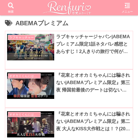
検索
メニュー
ABEMAプレミアム
ラブキャッチャージャパン|ABEMA
ラブキャッチャー
プレミアム限定1話ネタバレ感想と
あらすじ！2人きりの旅行で何が起
きる！？(LOVE CATCHER Japan)
『花束とオオカミちゃんには騙され
オオカミくんには騙されない
ない|ABEMAプレミアム限定』第三
夜 帰国前最後のデートは切ないラ
ストに？(2023春最新シーズン13)
『花束とオオカミちゃんには騙され
オオカミくんには騙されない
ない|ABEMAプレミアム限定』第二
夜 大人なKISS大作戦とは！？(2023
春最新シーズン13)