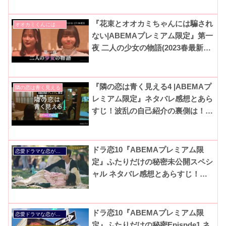
『花束とオオカミちゃんには騙され
オオカミくんには騙されない
ない|ABEMAプレミアム限定』第一
夜 二人の少女の物語(2023春最新シ
ーズン13)
『隣の恋は青く見える4 |ABEMAプ
隣の恋は青く見える
レミアム限定』ネタバレ感想とあら
すじ！波乱の自己紹介の裏側は！？
(隣恋4After Party)
ドラ恋10『ABEMAプレミアム限
恋愛ドラマな恋がしたい
定』ふたりだけの秘密未公開スペシ
ャル ネタバレ感想とあらすじ！成
立カップルデートと失恋組の裏側！
(恋愛ドラマな恋がしたいニューヨ
ーク|2022秋)
ドラ恋10『ABEMAプレミアム限
恋愛ドラマな恋がしたい
定』ふたりだけの秘密Epispde1 ネ