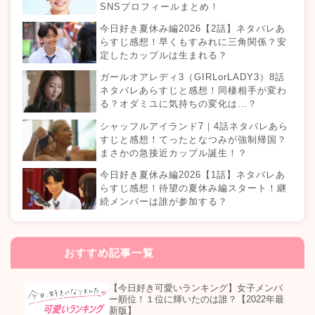
SNSプロフィールまとめ！
今日好き夏休み編2026【2話】ネタバレあ
らすじ感想！早くもすみれに三角関係？安
定したカップルは生まれる？
ガールオアレディ3（GIRLorLADY3）8話
ネタバレあらすじと感想！同棲相手が変わ
る？オダミユに気持ちの変化は…？
シャッフルアイランド7｜4話ネタバレあら
すじと感想！てったとなつみが強制帰国？
まさかの急接近カップル誕生！？
今日好き夏休み編2026【1話】ネタバレあ
らすじ感想！待望の夏休み編スタート！継
続メンバーは誰が参加する？
おすすめ記事一覧
【今日好き可愛いランキング】女子メンバ
ー順位！１位に輝いたのは誰？【2022年最
新版】