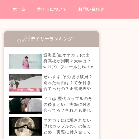
ホーム
サイトについて
お問い合わせ
デイリーランキング
堀海登(虹オオカミ)の出
身高校が判明？大学は？
wikiプロフィールにtwitte
rやインスタも！【虹とオ
せいすず その後は破局？
オカミには騙されない】
別れた理由は？てか付き
合てったの？正式発表や
今現在を調査！
ドラ恋|歴代カップルのそ
の後まとめ！実際に付き
合ってる？それとも別れ
た？今現在の活動は？
オオカミには騙されない
【恋愛ドラマな恋がした
歴代カップルのその後ま
い】
とめ！実際に付き合って
る？それとも別れた？今