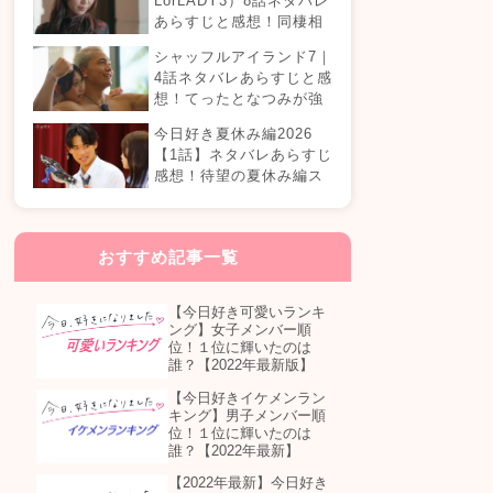
LorLADY3）8話ネタバレ
あらすじと感想！同棲相
手が変わる？オダミユに
シャッフルアイランド7｜
気持ちの変化は…？
4話ネタバレあらすじと感
想！てったとなつみが強
制帰国？まさかの急接近
今日好き夏休み編2026
カップル誕生！？
【1話】ネタバレあらすじ
感想！待望の夏休み編ス
タート！継続メンバーは
誰が参加する？
おすすめ記事一覧
【今日好き可愛いランキ
ング】女子メンバー順
位！１位に輝いたのは
誰？【2022年最新版】
【今日好きイケメンラン
キング】男子メンバー順
位！１位に輝いたのは
誰？【2022年最新】
【2022年最新】今日好き