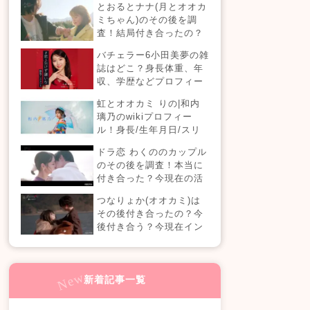
とおるとナナ(月とオオカ
現在の活動は？
ミちゃん)のその後を調
査！結局付き合ったの？
今現在の活動も！
バチェラー6小田美夢の雑
誌はどこ？身長体重、年
収、学歴などプロフィー
ルまとめ！
虹とオオカミ りの|和内
璃乃のwikiプロフィー
ル！身長/生年月日/スリ
ーサイズも！
ドラ恋 わくののカップル
のその後を調査！本当に
付き合った？今現在の活
動も！【ドラ恋7】
つなりょか(オオカミ)は
その後付き合ったの？今
後付き合う？今現在イン
スタライブでラブラブ？
新着記事一覧