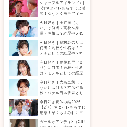
シャッフルアイランド7｜
5話ネタバレあらすじと感
想！ゆうとくモテフィー
バー！三角関係勃発でて
今日好き | 玉置慶（け
ったが暴走！？
い）は何者？高校や身
長・性格は？経歴やSNS
プロフィールまとめ！
今日好き | 藤村みのりは
何者？高校や性格は？モ
デルとしての経歴やSNS
プロフィールまとめ！
今日好き | 福住真里（ま
り）は何者？高校や性格
は？モデルとしての経歴
やSNSプロフィールまと
今日好き | 大島空凱（く
め！
うが）は何者？本名や高
校・パデル日本代表とし
ての経歴やSNSプロフィ
今日好き夏休み編2026
ールまとめ！
【2話】ネタバレあらすじ
感想！早くもすみれに三
角関係？安定したカップ
ガールオアレディ3（GIR
ルは生まれる？