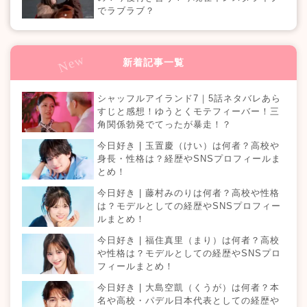
でラブラブ？
新着記事一覧
シャッフルアイランド7｜5話ネタバレあら
すじと感想！ゆうとくモテフィーバー！三
角関係勃発でてったが暴走！？
今日好き | 玉置慶（けい）は何者？高校や
身長・性格は？経歴やSNSプロフィールま
とめ！
今日好き | 藤村みのりは何者？高校や性格
は？モデルとしての経歴やSNSプロフィー
ルまとめ！
今日好き | 福住真里（まり）は何者？高校
や性格は？モデルとしての経歴やSNSプロ
フィールまとめ！
今日好き | 大島空凱（くうが）は何者？本
名や高校・パデル日本代表としての経歴や