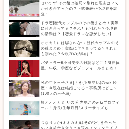
せいすず その後は破局？別れた理由は？て
か付き合てったの？正式発表や今現在を調
査！
ドラ恋|歴代カップルのその後まとめ！実際
に付き合ってる？それとも別れた？今現在
の活動は？【恋愛ドラマな恋がしたい】
オオカミには騙されない 歴代カップルのそ
の後まとめ！実際に付き合ってる？それと
も別れた？今現在の活動は？
バチェラー6小田美夢の雑誌はどこ？身長体
重、年収、学歴などプロフィールまとめ！
私の年下王子さま|さき(羽鳥早紀)のwiki経
歴！今現在は結婚してる？事務所はどこ？
(100人の王子編)
虹とオオカミ りの|和内璃乃のwikiプロフィ
ール！身長/生年月日/スリーサイズも！
つなりょか(オオカミ)はその後付き合った
の？今後付き合う？今現在インスタライブ