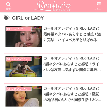
検索
メニュー
GIRL or LADY
ガールオアレディ（GIRLorLADY）
GIRL or LADY 〜私が最強〜
最終話ネタバレあらすじと感想！遂
に完結！ハイスペ男子と結ばれるの
はガール？レディ？
ガールオアレディ（GIRLorLADY）
GIRL or LADY 〜私が最強〜
8話ネタバレあらすじと感想！ライ
バルは友達…気まずい関係に亀裂
が！？
ガールオアレディ（GIRLorLADY）
GIRL or LADY 〜私が最強〜
7話ネタバレあらすじと感想！激闘
の2泊3日の3人での同棲生活！2ショ
ットタイムはどう勝ち取る？