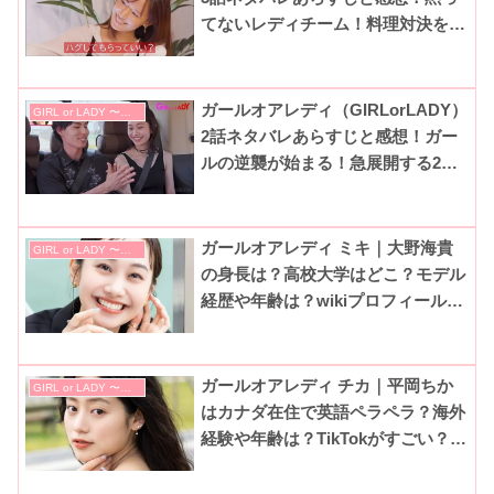
てないレディチーム！料理対決を制
するのはどっち？
ガールオアレディ（GIRLorLADY）
GIRL or LADY 〜私が最強〜
2話ネタバレあらすじと感想！ガー
ルの逆襲が始まる！急展開する2人
は誰と誰？
ガールオアレディ ミキ｜大野海貴
GIRL or LADY 〜私が最強〜
の身長は？高校大学はどこ？モデル
経歴や年齢は？wikiプロフィールま
とめ！【GIRL or LADY〜私が最
強〜】
ガールオアレディ チカ｜平岡ちか
GIRL or LADY 〜私が最強〜
はカナダ在住で英語ペラペラ？海外
経験や年齢は？TikTokがすごい？
wikiプロフィールまとめ！【GIRL
or LADY〜私が最強〜】