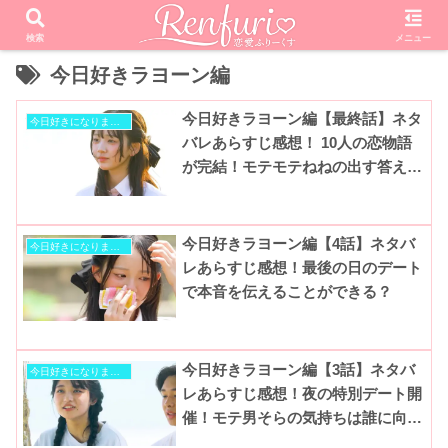
検索
メニュー
今日好きラヨーン編
今日好きラヨーン編【最終話】ネタ
今日好きになりました
バレあらすじ感想！ 10人の恋物語
が完結！モテモテねねの出す答え
は？
今日好きラヨーン編【4話】ネタバ
今日好きになりました
レあらすじ感想！最後の日のデート
で本音を伝えることができる？
今日好きラヨーン編【3話】ネタバ
今日好きになりました
レあらすじ感想！夜の特別デート開
催！モテ男そらの気持ちは誰に向
く？