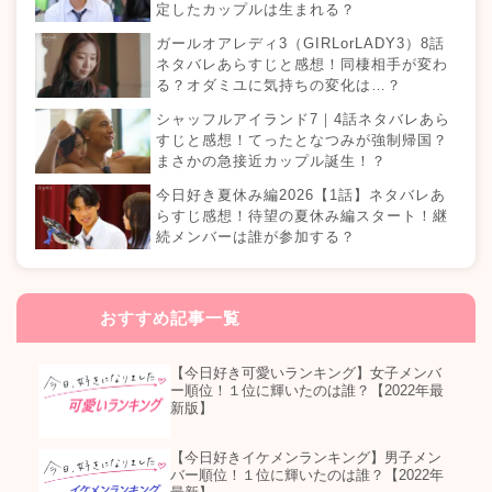
定したカップルは生まれる？
ガールオアレディ3（GIRLorLADY3）8話
ネタバレあらすじと感想！同棲相手が変わ
る？オダミユに気持ちの変化は…？
シャッフルアイランド7｜4話ネタバレあら
すじと感想！てったとなつみが強制帰国？
まさかの急接近カップル誕生！？
今日好き夏休み編2026【1話】ネタバレあ
らすじ感想！待望の夏休み編スタート！継
続メンバーは誰が参加する？
おすすめ記事一覧
【今日好き可愛いランキング】女子メンバ
ー順位！１位に輝いたのは誰？【2022年最
新版】
【今日好きイケメンランキング】男子メン
バー順位！１位に輝いたのは誰？【2022年