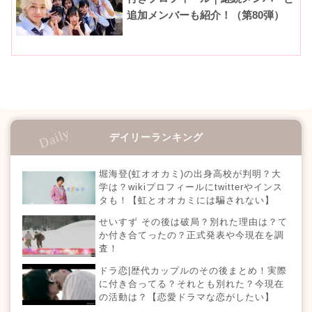
追加メンバーも紹介！（第80弾）
デイリーランキング
堀海登(虹オオカミ)の出身高校が判明？大
学は？wikiプロフィールにtwitterやインス
タも！【虹とオオカミには騙されない】
せいすず その後は破局？別れた理由は？て
か付き合てったの？正式発表や今現在を調
査！
ドラ恋|歴代カップルのその後まとめ！実際
に付き合ってる？それとも別れた？今現在
の活動は？【恋愛ドラマな恋がしたい】