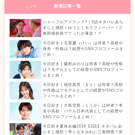
新着記事一覧
シャッフルアイランド7｜5話ネタバレあら
すじと感想！ゆうとくモテフィーバー！三
角関係勃発でてったが暴走！？
今日好き | 玉置慶（けい）は何者？高校や
身長・性格は？経歴やSNSプロフィールま
とめ！
今日好き | 藤村みのりは何者？高校や性格
は？モデルとしての経歴やSNSプロフィー
ルまとめ！
今日好き | 福住真里（まり）は何者？高校
や性格は？モデルとしての経歴やSNSプロ
フィールまとめ！
今日好き | 大島空凱（くうが）は何者？本
名や高校・パデル日本代表としての経歴や
SNSプロフィールまとめ！
今日好き夏休み編2026【2話】ネタバレあ
らすじ感想！早くもすみれに三角関係？安