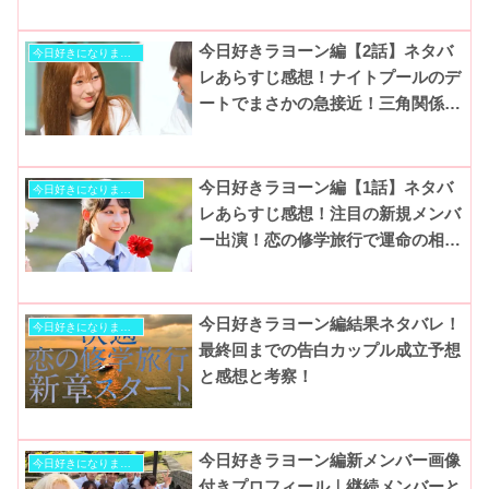
今日好きラヨーン編【2話】ネタバ
今日好きになりました
レあらすじ感想！ナイトプールのデ
ートでまさかの急接近！三角関係が
生まれる！
今日好きラヨーン編【1話】ネタバ
今日好きになりました
レあらすじ感想！注目の新規メンバ
ー出演！恋の修学旅行で運命の相手
を見つけることができる？
今日好きラヨーン編結果ネタバレ！
今日好きになりました
最終回までの告白カップル成立予想
と感想と考察！
今日好きラヨーン編新メンバー画像
今日好きになりました
付きプロフィール｜継続メンバーと