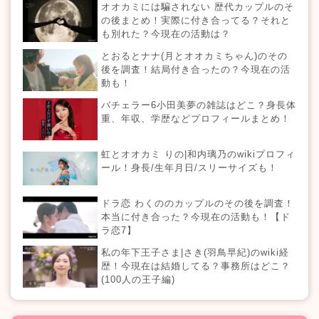
オオカミには騙されない 歴代カップルのそ
の後まとめ！実際に付き合ってる？それと
も別れた？今現在の活動は？
とおるとナナ(月とオオカミちゃん)のその
後を調査！結局付き合ったの？今現在の活
動も！
バチェラー6小田美夢の雑誌はどこ？身長体
重、年収、学歴などプロフィールまとめ！
虹とオオカミ りの|和内璃乃のwikiプロフィ
ール！身長/生年月日/スリーサイズも！
ドラ恋 わくののカップルのその後を調査！
本当に付き合った？今現在の活動も！【ド
ラ恋7】
私の年下王子さま|さき(羽鳥早紀)のwiki経
歴！今現在は結婚してる？事務所はどこ？
(100人の王子編)