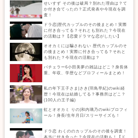
せいすず その後は破局？別れた理由は？て
か付き合てったの？正式発表や今現在を調
査！
ドラ恋|歴代カップルのその後まとめ！実際
に付き合ってる？それとも別れた？今現在
の活動は？【恋愛ドラマな恋がしたい】
オオカミには騙されない 歴代カップルのそ
の後まとめ！実際に付き合ってる？それと
も別れた？今現在の活動は？
バチェラー6小田美夢の雑誌はどこ？身長体
重、年収、学歴などプロフィールまとめ！
私の年下王子さま|さき(羽鳥早紀)のwiki経
歴！今現在は結婚してる？事務所はどこ？
(100人の王子編)
虹とオオカミ りの|和内璃乃のwikiプロフィ
ール！身長/生年月日/スリーサイズも！
ドラ恋 わくののカップルのその後を調査！
本当に付き合った？今現在の活動も！【ド