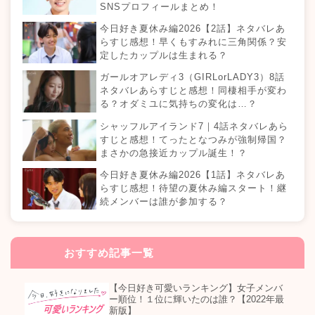
SNSプロフィールまとめ！
今日好き夏休み編2026【2話】ネタバレあ
らすじ感想！早くもすみれに三角関係？安
定したカップルは生まれる？
ガールオアレディ3（GIRLorLADY3）8話
ネタバレあらすじと感想！同棲相手が変わ
る？オダミユに気持ちの変化は…？
シャッフルアイランド7｜4話ネタバレあら
すじと感想！てったとなつみが強制帰国？
まさかの急接近カップル誕生！？
今日好き夏休み編2026【1話】ネタバレあ
らすじ感想！待望の夏休み編スタート！継
続メンバーは誰が参加する？
おすすめ記事一覧
【今日好き可愛いランキング】女子メンバ
ー順位！１位に輝いたのは誰？【2022年最
新版】