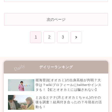
次のページ
次
1
2
3
へ
デイリーランキング
堀海登(虹オオカミ)の出身高校が判明？大
学は？wikiプロフィールにtwitterやインス
タも！【虹とオオカミには騙されない】
とおるとナナ(月とオオカミちゃん)のその
後を調査！結局付き合ったの？今現在の活
動も！