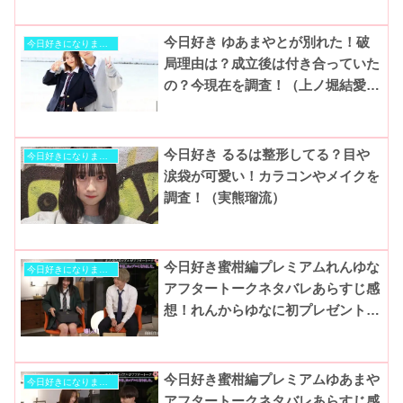
今日好き ゆあまやとが別れた！破
今日好きになりました
局理由は？成立後は付き合っていた
の？今現在を調査！（上ノ堀結愛・
中里真哉斗）
今日好き るるは整形してる？目や
今日好きになりました
涙袋が可愛い！カラコンやメイクを
調査！（実熊瑠流）
今日好き蜜柑編プレミアムれんゆな
今日好きになりました
アフタートークネタバレあらすじ感
想！れんからゆなに初プレゼント！
一体何をあげたの？
今日好き蜜柑編プレミアムゆあまや
今日好きになりました
アフタートークネタバレあらすじ感