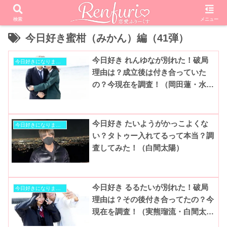
検索
メニュー
今日好き蜜柑（みかん）編（41弾）
今日好き れんゆなが別れた！破局
今日好きになりました
理由は？成立後は付き合っていた
の？今現在を調査！（岡田蓮・水戸
由菜）
今日好き たいようがかっこよくな
今日好きになりました
い？タトゥー入れてるって本当？調
査してみた！（白間太陽）
今日好き るるたいが別れた！破局
今日好きになりました
理由は？その後付き合ってたの？今
現在を調査！（実熊瑠流・白間太
陽）