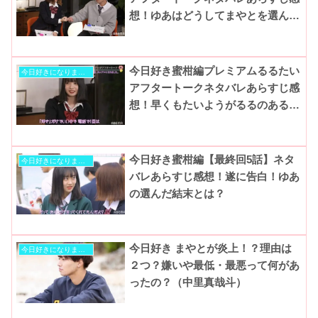
想！ゆあはどうしてまやとを選んだ
の？そしてお肉事件のまやとの本音
とは…
今日好き蜜柑編プレミアムるるたい
今日好きになりました
アフタートークネタバレあらすじ感
想！早くもたいようがるるのある行
動に困っていると暴露！？
今日好き蜜柑編【最終回5話】ネタ
今日好きになりました
バレあらすじ感想！遂に告白！ゆあ
の選んだ結末とは？
今日好き まやとが炎上！？理由は
今日好きになりました
２つ？嫌いや最低・最悪って何があ
ったの？（中里真哉斗）